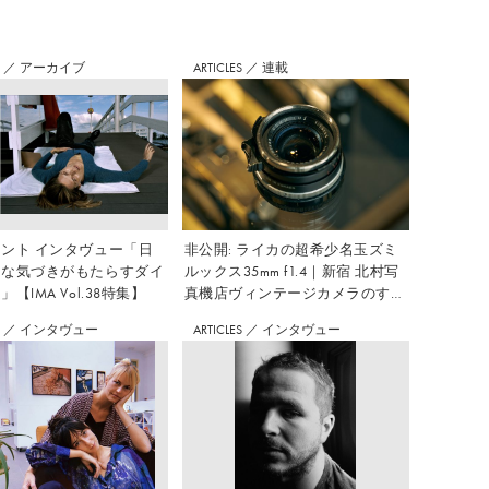
S
／
アーカイブ
ARTICLES
／
連載
ント インタヴュー「日
非公開: ライカの超希少名玉ズミ
さな気づきがもたらすダイ
ルックス35mm f1.4｜新宿 北村写
【IMA Vol.38特集】
真機店ヴィンテージカメラのすす
め Vol.7
S
／
インタヴュー
ARTICLES
／
インタヴュー