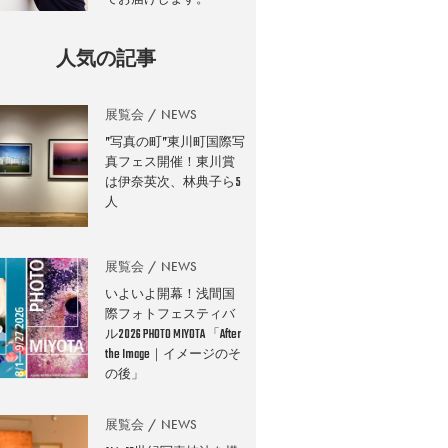
人気の記事
展覧会
NEWS
”写真の町”東川町国際写
真フェス開催！東川賞
は伊奈英次、林典子ら5
人
展覧会
NEWS
いよいよ開幕！浅間国
際フォトフェスティバ
ル2026 PHOTO MIYOTA 「After
the Image｜イメージのそ
の後」
展覧会
NEWS