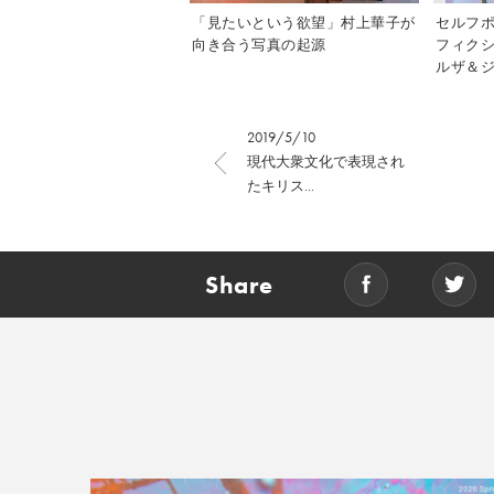
「見たいという欲望」村上華子が
セルフ
向き合う写真の起源
フィク
ルザ＆ジ
2019/5/10
現代大衆文化で表現され
たキリス...
Share