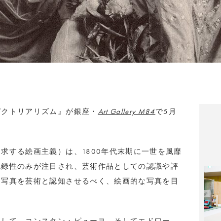
ピクトリアリズム』が銀座・
Art Gallery M84
で5月
求する絵画主義）は、1800年代末期に一世を風靡
記録性のみが注目され、芸術作品としての認識や評
、写真を芸術と認知させるべく、絵画的な写真を目