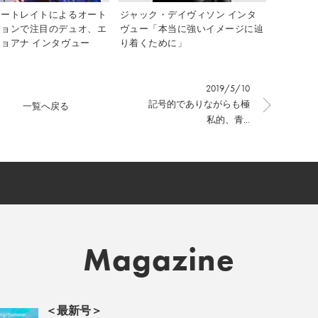
ポートレイトによるオート
ジャック・デイヴィソン インタ
ションで注目のデュオ、エ
ヴュー「本当に強いイメージに辿
ョアナ インタヴュー
り着くために」
2019/5/10
記号的でありながらも極
一覧へ戻る
私的、青...
Magazine
＜最新号＞