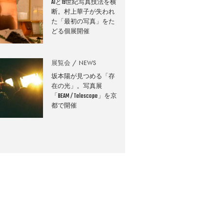
AIと19世紀写真技法を横
断。村上華子が失われ
た「最初の写真」をた
どる個展開催
展覧会
NEWS
坂本陽が見つめる「存
在の光」。写真展
「BEAM / Telescope」を京
都で開催