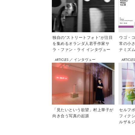
独自の“ストリートフォト”が注目
ウゴ・コ
を集めるオランダ人若手作家サ
常の小
ラ・ファン・ライ インタヴュー
ナミズム」
ARTICLES
／
インタヴュー
ARTICLE
「見たいという欲望」村上華子が
セルフ
向き合う写真の起源
フィク
ルザ＆ジ