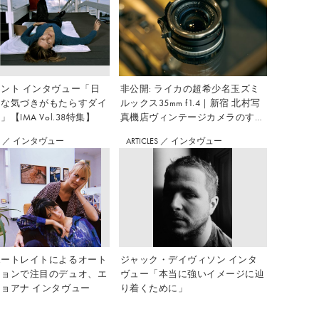
ント インタヴュー「日
非公開: ライカの超希少名玉ズミ
さな気づきがもたらすダイ
ルックス35mm f1.4｜新宿 北村写
【IMA Vol.38特集】
真機店ヴィンテージカメラのすす
め Vol.7
S
／
インタヴュー
ARTICLES
／
インタヴュー
ポートレイトによるオート
ジャック・デイヴィソン インタ
ションで注目のデュオ、エ
ヴュー「本当に強いイメージに辿
ョアナ インタヴュー
り着くために」