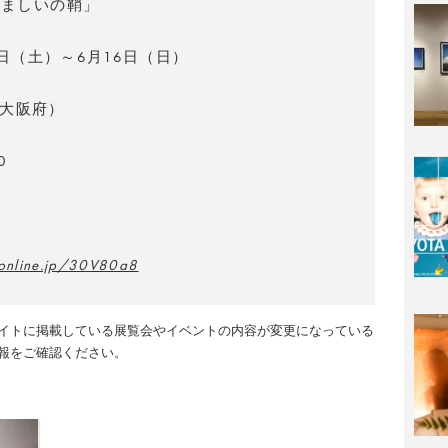
たましいの鞘
」
1日（土）～6月16日（日）
大阪府）
0
aonline.jp/30V80a8
イトに掲載している展覧会やイベントの内容が変更になっている
報をご確認ください。