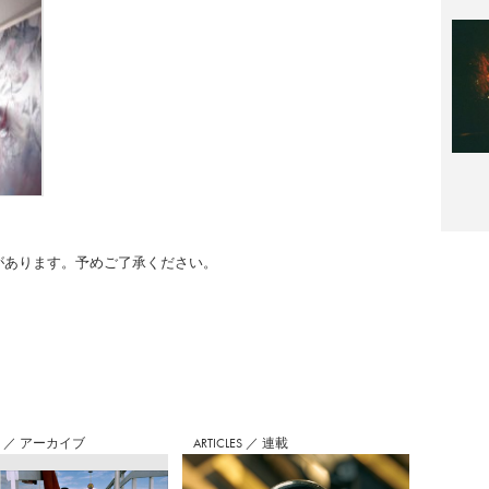
のがあります。予めご了承ください。
S
／
アーカイブ
ARTICLES
／
連載