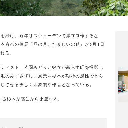
表を続け、近年はスウェーデンで滞在制作するな
杉本春奈の個展「昼の月、たましいの鞘」が
6
月
1
日
される。
ーティスト、依岡みどりと彼女が暮らす町を撮影し
宿毛のみずみずしい風景を杉本が独特の感性でとら
感じさせる美しく印象的な作品となっている。
ある杉本が高知から来廊する。