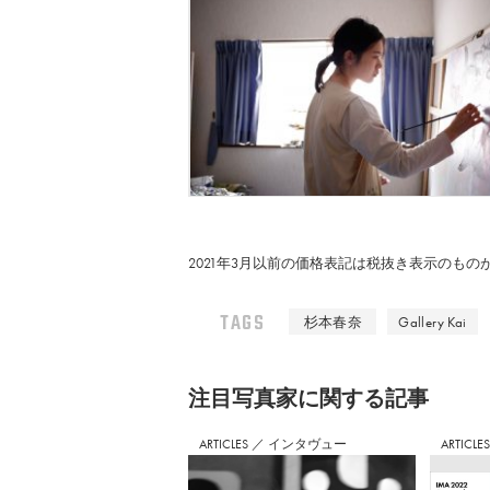
2021年3月以前の価格表記は税抜き表示のも
TAGS
杉本春奈
Gallery Kai
注⽬写真家に関する記事
ARTICLES
／
インタヴュー
ARTICLE