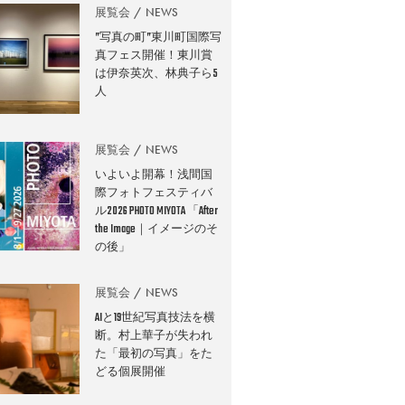
展覧会
NEWS
”写真の町”東川町国際写
真フェス開催！東川賞
は伊奈英次、林典子ら5
人
展覧会
NEWS
いよいよ開幕！浅間国
際フォトフェスティバ
ル2026 PHOTO MIYOTA 「After
the Image｜イメージのそ
の後」
展覧会
NEWS
AIと19世紀写真技法を横
断。村上華子が失われ
た「最初の写真」をた
どる個展開催