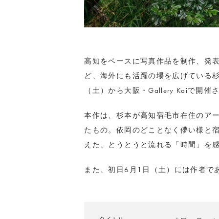
高知をベースに写真作品を制作、発
ど、海外にも活躍の場を広げている
（土）から大阪・
Gallery Kai
で開催
本作は、杉本が高知宿毛市在住のア
たもの。依岡のどことなく儚い様と
えた、とうとうと流れる「時間」を
また、初日
6
月
1
日（土）には作者で