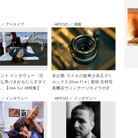
S
／
アーカイブ
ARTICLES
／
連載
ント インタヴュー「日
非公開: ライカの超希少名玉ズミ
さな気づきがもたらすダイ
ルックス35mm f1.4｜新宿 北村写
【IMA Vol.38特集】
真機店ヴィンテージカメラのすす
め Vol.7
S
／
インタヴュー
ARTICLES
／
インタヴュー