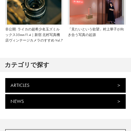
非公開: ライカの超希少名玉ズミル
「見たいという欲望」村上華子が向
ックス35mm f1.4｜新宿 北村写真機
き合う写真の起源
店ヴィンテージカメラのすすめ Vol.7
カテゴリで探す
ARTICLES
NEWS