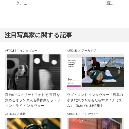
ク、...
読...
注⽬写真家に関する記事
ARTICLES
／
インタヴュー
ARTICLES
／
アーカイブ
独自の“ストリートフォト”が注目を
ウゴ・コント インタヴュー「日常の
集めるオランダ人若手作家サラ・フ
小さな気づきがもたらすダイナミズ
ァン・ライ インタヴュー
ム」【IMA Vol.38特集】
ARTICLES
／
連載
ARTICLES
／
インタヴュー