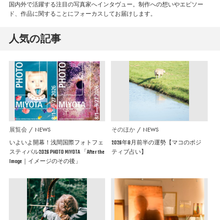
国内外で活躍する注目の写真家へインタヴュー。制作への想いやエピソー
ド、作品に関することにフォーカスしてお届けします。
人気の記事
展覧会
NEWS
そのほか
NEWS
いよいよ開幕！浅間国際フォトフェ
2026年8月前半の運勢【マコのポジ
スティバル2026 PHOTO MIYOTA 「After the
ティブ占い】
Image｜イメージのその後」