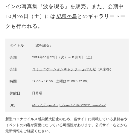
インの写真集『波を綴る』を販売。また、会期中
10月26日（土）には
川島小鳥
とのギャラリートー
クも行われる。
タイトル
「波を綴る」
会期
2019年10月22日（火）～11月2日（土）
会場
コミュニケーションギャラリー ふげん社
（東京都）
時間
12:00～19:00（土曜は12:00〜17:00）
休館日
日月曜
URL
https://fugensha.jp/events/20191022_manabe/
新型コロナウイルス感染拡大防止のため、当サイトに掲載している展覧会や
イベントの内容が変更になっている可能性があります。公式サイトなどから
最新情報をご確認ください。