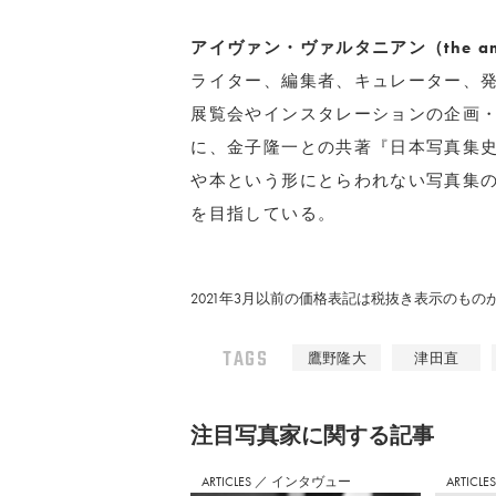
アイヴァン・ヴァルタニアン（the aman
ライター、編集者、キュレーター、発行
展覧会やインスタレーションの企画
に、金子隆一との共著『日本写真集史1
や本という形にとらわれない写真集
を目指している。
2021年3月以前の価格表記は税抜き表示のも
TAGS
鷹野隆大
津田直
注⽬写真家に関する記事
ARTICLES
／
インタヴュー
ARTICLE