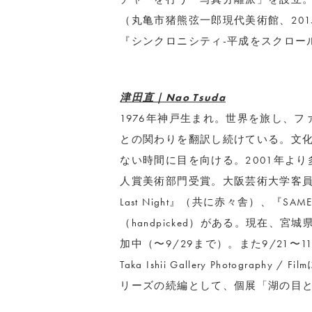
（丸亀市猪熊弦一郎現代美術館、2015
『シンクロニシティ-平成をスクロール
津田直｜Nao Tsuda
1976年神戸生まれ。世界を旅し、
との関わりを翻訳し続けている。文
ない時間に目を向ける。2001年より
人賞美術部門受賞。大阪芸術大学客員教授
Last Night』（共に赤々舎）、『SAMELA
（handpicked）がある。現在、宮城県石巻
加中（〜9/29まで）。また9/21〜
Taka Ishii Gallery Photograph
リーズの続編として、個展「湖の目