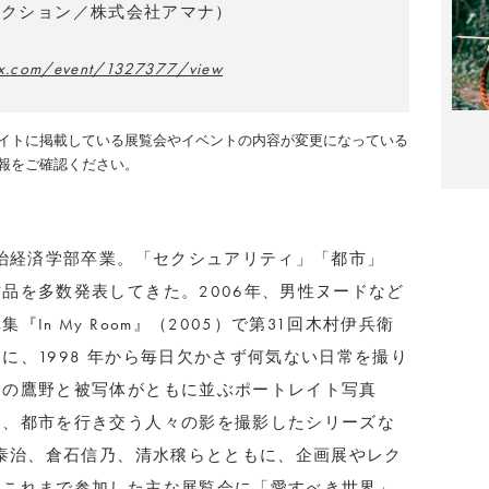
レクション／株式会社アマナ）
tix.com/event/1327377/view
イトに掲載している展覧会やイベントの内容が変更になっている
報をご確認ください。
政治経済学部卒業。「セクシュアリティ」「都市」
品を多数発表してきた。2006年、男性ヌードなど
In My Room』（2005）で第31回木村伊兵衛
に、1998 年から毎日欠かさず何気ない日常を撮り
身の鷹野と被写体がともに並ぶポートレイト写真
る、都市を行き交う人々の影を撮影したシリーズな
江泰治、倉石信乃、清水穣らとともに、企画展やレク
。これまで参加した主な展覧会に「愛すべき世界」