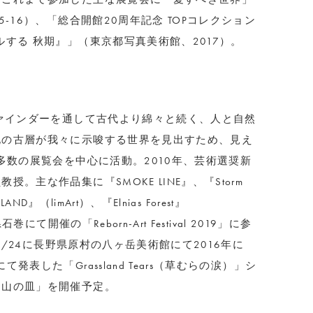
-16）、「総合開館20周年記念 TOPコレクション
する 秋期』」（東京都写真美術館、2017）。
ファインダーを通して古代より綿々と続く、人と自然
化の古層が我々に示唆する世界を見出すため、見え
多数の展覧会を中心に活動。2010年、芸術選奨新
。主な作品集に『SMOKE LINE』、『Storm
ND』（limArt）、『Elnias Forest』
にて開催の「Reborn-Art Festival 2019」に参
11/24に長野県原村の八ヶ岳美術館にて2016年に
y / Filmにて発表した「Grassland Tears（草むらの涙）」シ
と山の皿」を開催予定。