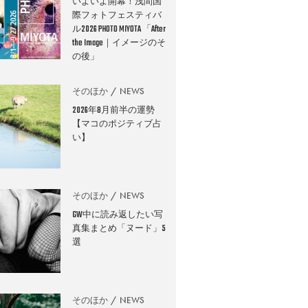
いよいよ開幕！浅間国
際フォトフェスティバ
ル2026 PHOTO MIYOTA 「After
the Image｜イメージのそ
の後」
そのほか
NEWS
2026年8月前半の運勢
【マコのポジティブ占
い】
そのほか
NEWS
GW中に読み返したい写
真集まとめ「ヌード」5
選
そのほか
NEWS