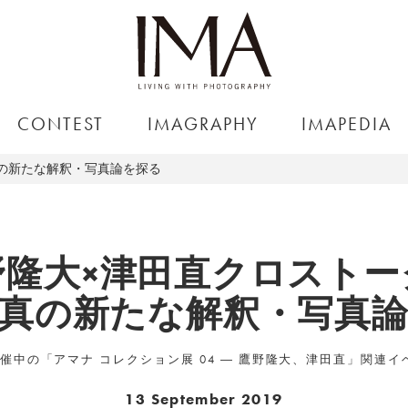
CONTEST
IMAGRAPHY
IMAPEDIA
の新たな解釈・写真論を探る
野隆大×津田直クロストー
真の新たな解釈・写真
yにて開催中の「アマナ コレクション展 04 ― 鷹野隆大、津田直」関
13 September 2019