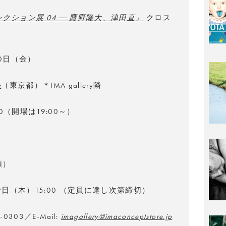
レクション展 04 ― 鷹野隆大、津田直」
クロス
20日（金）
e
（東京都）＊IMA gallery隣
:30（開場は19:00～）
順）
19日（木）15:00 （定員に達し次第締切）
0-0303／E-Mail:
imagallery@imaconceptstore.jp