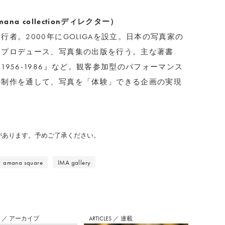
a collectionディレクター）
者。2000年にGOLIGAを設立。日本の写真家の
・プロデュース、写真集の出版を行う。主な著書
956-1986』など。観客参加型のパフォーマンス
の制作を通して、写真を「体験」できる企画の実現
のがあります。予めご了承ください。
amana square
IMA gallery
S
／
アーカイブ
ARTICLES
／
連載