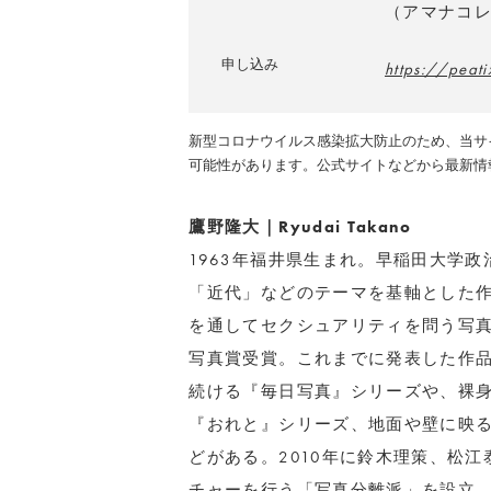
（アマナコ
申し込み
https://pea
新型コロナウイルス感染拡大防止のため、当サ
可能性があります。公式サイトなどから最新情
鷹野隆大｜Ryudai Takano
1963年福井県生まれ。早稲田大学
「近代」などのテーマを基軸とした作
を通してセクシュアリティを問う写真集『
写真賞受賞。これまでに発表した作品
続ける『毎日写真』シリーズや、裸
『おれと』シリーズ、地面や壁に映
どがある。2010年に鈴木理策、松
チャーを行う「写真分離派」を設立