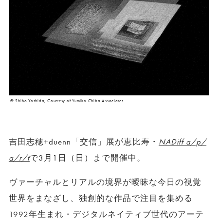
© Shiho Yoshida, Courtesy of Yumiko Chiba Associates
吉田志穂+duenn「交信」展が恵比寿・
NADiff a/p/
a/r/t
で3月1日（日）まで開催中。
ヴァーチャルとリアルの境界が曖昧な今日の視覚
世界をまなざし、独創的な作品で注目を集める
1992年生まれ・デジタルネイティブ世代のアーテ