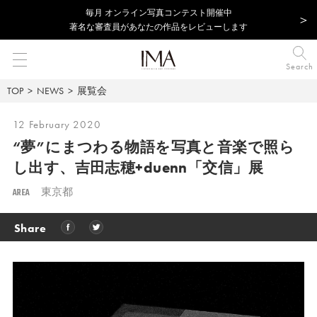
毎⽉ オンライン写真コンテスト開催中
著名な審査員があなたの作品をレビューします
Search
TOP
NEWS
展覧会
12 February 2020
“夢”にまつわる物語を写真と音楽で照ら
し出す、
吉田志穂+duenn「交信」展
AREA
東京都
Share