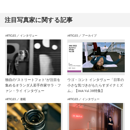
注⽬写真家に関する記事
ARTICLES
／
インタヴュー
ARTICLES
／
アーカイブ
独自の“ストリートフォト”が注目を
ウゴ・コント インタヴュー「日常の
集めるオランダ人若手作家サラ・フ
小さな気づきがもたらすダイナミズ
ァン・ライ インタヴュー
ム」【IMA Vol.38特集】
ARTICLES
／
連載
ARTICLES
／
インタヴュー