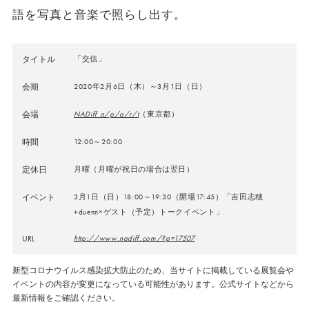
語を写真と音楽で照らし出す。
タイトル
「交信」
会期
2020年2月6日（木）～3月1日（日）
会場
NADiff a/p/a/r/t
（東京都）
時間
12:00～20:00
定休日
月曜（月曜が祝日の場合は翌日）
イベント
3月1日（日）18:00～19:30（開場17:45）「吉田志穂
+duenn×ゲスト（予定）トークイベント」
URL
http://www.nadiff.com/?p=17507
新型コロナウイルス感染拡大防止のため、当サイトに掲載している展覧会や
イベントの内容が変更になっている可能性があります。公式サイトなどから
最新情報をご確認ください。