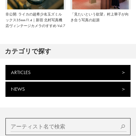
非公開: ライカの超希少名玉ズミル
「見たいという欲望」村上華子が向
ックス35mm f1.4｜新宿 北村写真機
き合う写真の起源
店ヴィンテージカメラのすすめ Vol.7
カテゴリで探す
ARTICLES
NEWS