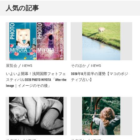
人気の記事
展覧会
NEWS
そのほか
NEWS
いよいよ開幕！浅間国際フォトフェ
2026年8月前半の運勢【マコのポジ
スティバル2026 PHOTO MIYOTA 「After the
ティブ占い】
Image｜イメージのその後」