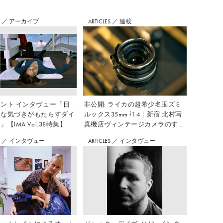
S
／
アーカイブ
ARTICLES
／
連載
ント インタヴュー「日
非公開: ライカの超希少名玉ズミ
さな気づきがもたらすダイ
ルックス35mm f1.4｜新宿 北村写
【IMA Vol.38特集】
真機店ヴィンテージカメラのすす
め Vol.7
S
／
インタヴュー
ARTICLES
／
インタヴュー