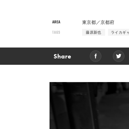
AREA
東京都／京都府
TAGS
藤原新也
ライカギ
Share