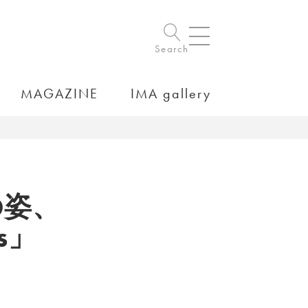
Search
MAGAZINE
IMA gallery
の姿、
s」