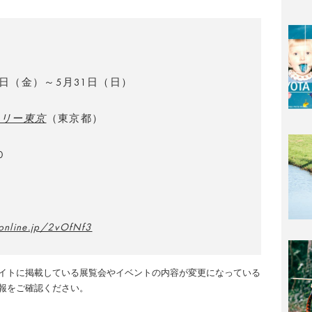
」
6日（金）～5月31日（日）
ラリー東京
（東京都）
0
aonline.jp/2vOfNf3
イトに掲載している展覧会やイベントの内容が変更になっている
報をご確認ください。