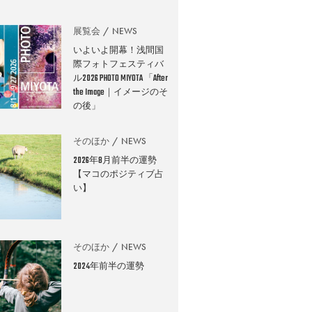
展覧会
NEWS
いよいよ開幕！浅間国
際フォトフェスティバ
ル2026 PHOTO MIYOTA 「After
the Image｜イメージのそ
の後」
そのほか
NEWS
2026年8月前半の運勢
【マコのポジティブ占
い】
そのほか
NEWS
2024年前半の運勢