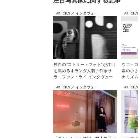
注⽬写真家に関する記事
ARTICLES
／
インタヴュー
ARTICLE
独自の“ストリートフォト”が注目
ウゴ・コ
を集めるオランダ人若手作家サ
常の小
ラ・ファン・ライ インタヴュー
ナミズム」
ARTICLES
／
インタヴュー
ARTICLE