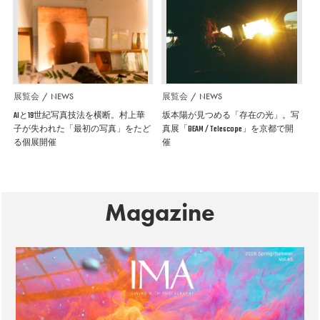
展覧会
NEWS
展覧会
NEWS
AIと19世紀写真技法を横断。村上華
坂本陽が見つめる「存在の光」。写
子が失われた「最初の写真」をたど
真展「BEAM / Telescope」を京都で開
る個展開催
催
Magazine