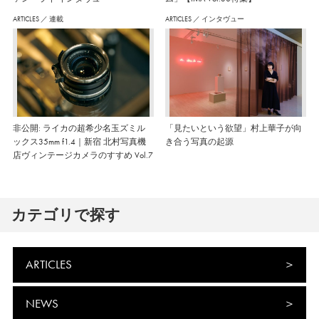
ARTICLES
／
連載
ARTICLES
／
インタヴュー
非公開: ライカの超希少名玉ズミル
「見たいという欲望」村上華子が向
ックス35mm f1.4｜新宿 北村写真機
き合う写真の起源
店ヴィンテージカメラのすすめ Vol.7
カテゴリで探す
ARTICLES
NEWS