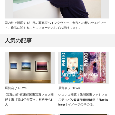
国内外で活躍する注目の写真家へインタヴュー。制作への想いやエピソー
ド、作品に関することにフォーカスしてお届けします。
人気の記事
展覧会
NEWS
展覧会
NEWS
”写真の町”東川町国際写真フェス開
いよいよ開幕！浅間国際フォトフェ
催！東川賞は伊奈英次、林典子ら5
スティバル2026 PHOTO MIYOTA 「After the
人
Image｜イメージのその後」