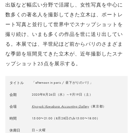
出版など幅広い分野で活躍し、女性写真を中心に
数多くの著名人を撮影してきた立木は、ポートレ
ート写真と並行して世界中でスナップショットを
撮り続け、いまも多くの作品を世に送り出してい
る。本展では、半世紀ほど前からパリのさまざま
な季節を垣間見てきた立木が、近年撮影したスナ
ップショット25点を展示する。
タイトル
「afternoon in paris / 昼下がりのパリ」
会期
2020年8月26日（水）～9月19日（土）
会場
Kiyoyuki Kuwabara Accounting Gallery
（東京都）
時間
15:00〜21:00（8月28日のみ15:00〜18:00）
休廊日
日～火曜