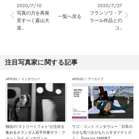
2020/7/10
2020/7/27
写真の力を再発
フランソワ・ア
一覧へ戻る
見すべく森山大
ラール作品との
道...
コ...
注⽬写真家に関する記事
ARTICLES
／
インタヴュー
ARTICLES
／
アーカイブ
独自の“ストリートフォト”が注目を
ウゴ・コント インタヴュー「日常の
集めるオランダ人若手作家サラ・フ
小さな気づきがもたらすダイナミズ
ァン・ライ インタヴュー
ム」【IMA Vol.38特集】