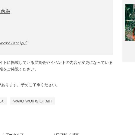
予約制
日
wako-art.jp/
イトに掲載している展覧会やイベントの内容が変更になっている
報をご確認ください。
のがあります。予めご了承ください。
ンス
WAKO WORKS OF ART
S
／
アーカイブ
ARTICLES
／
連載