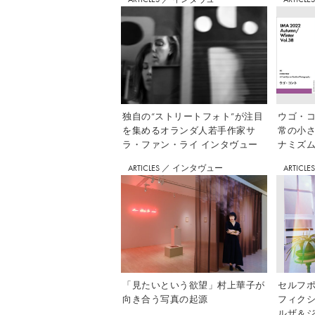
独自の“ストリートフォト”が注目
ウゴ・コ
を集めるオランダ人若手作家サ
常の小
ラ・ファン・ライ インタヴュー
ナミズム」
ARTICLES
／
インタヴュー
ARTICLE
「見たいという欲望」村上華子が
セルフ
向き合う写真の起源
フィク
ルザ＆ジ