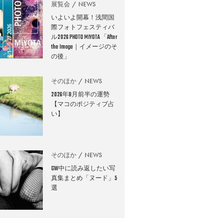
展覧会
NEWS
いよいよ開幕！浅間国
際フォトフェスティバ
ル2026 PHOTO MIYOTA 「After
the Image｜イメージのそ
の後」
そのほか
NEWS
2026年8月前半の運勢
【マコのポジティブ占
い】
そのほか
NEWS
GW中に読み返したい写
真集まとめ「ヌード」5
選