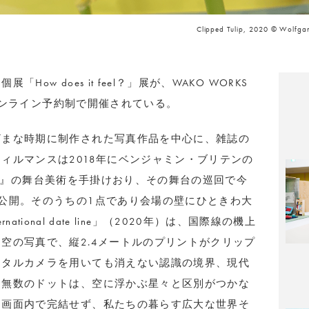
Clipped Tulip, 2020 © Wolfg
w does it feel？」展が、WAKO WORKS
前オンライン予約制で開催されている。
ざまな時期に制作された写真作品を中心に、雑誌の
ィルマンスは2018年にベンジャミン・ブリテンの
クイエム』の舞台美術を手掛けおり、その舞台の巡回で今
公開。そのうちの1点であり会場の壁にひときわ大
ernational date line」（2020年）は、国際線の機上
空の写真で、縦2.4メートルのプリントがクリップ
ジタルカメラを用いても消えない認識の境界、現代
す無数のドットは、空に浮かぶ星々と区別がつかな
て画面内で完結せず、私たちの暮らす広大な世界そ