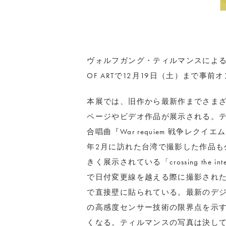
ヴォルフガング・ティルマンスによる個展「Ho
OF ARTで12月19日（土）まで事
本展では、旧作から最新作までさま
ページやビデオ作品が展示される。テ
合唱曲『War requiem 戦争レ
年2月に訪れた台湾で撮影した作品も
きく展示されている「crossing the int
で日付変更線を越える際に撮影された
で直接壁に貼られている。最新のデ
の高感度センサー技術の限界点を示
くなる。ティルマンスの写真は決し