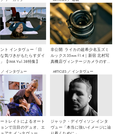
ント インタヴュー「日
非公開: ライカの超希少名玉ズミ
さな気づきがもたらすダイ
ルックス35mm f1.4｜新宿 北村写
【IMA Vol.38特集】
真機店ヴィンテージカメラのすす
め Vol.7
S
／
インタヴュー
ARTICLES
／
インタヴュー
ポートレイトによるオート
ジャック・デイヴィソン インタ
ションで注目のデュオ、エ
ヴュー「本当に強いイメージに辿
ョアナ インタヴュー
り着くために」