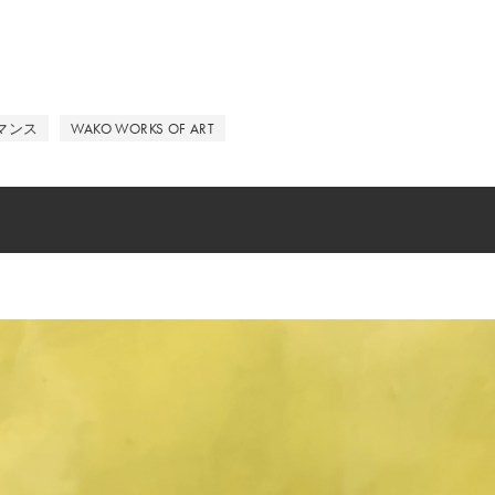
マンス
WAKO WORKS OF ART