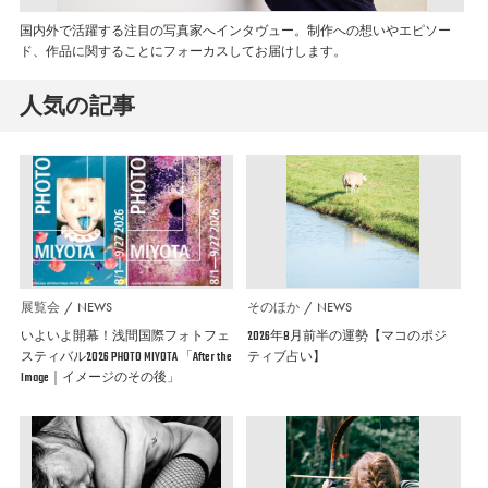
国内外で活躍する注目の写真家へインタヴュー。制作への想いやエピソー
ド、作品に関することにフォーカスしてお届けします。
人気の記事
展覧会
NEWS
そのほか
NEWS
いよいよ開幕！浅間国際フォトフェ
2026年8月前半の運勢【マコのポジ
スティバル2026 PHOTO MIYOTA 「After the
ティブ占い】
Image｜イメージのその後」