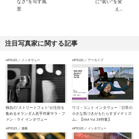
なさ”を写す風
に“装い”を変
景
え...
注⽬写真家に関する記事
ARTICLES
／
インタヴュー
ARTICLES
／
アーカイブ
独自の“ストリートフォト”が注目を
ウゴ・コント インタヴュー「日常の
集めるオランダ人若手作家サラ・フ
小さな気づきがもたらすダイナミズ
ァン・ライ インタヴュー
ム」【IMA Vol.38特集】
ARTICLES
／
連載
ARTICLES
／
インタヴュー