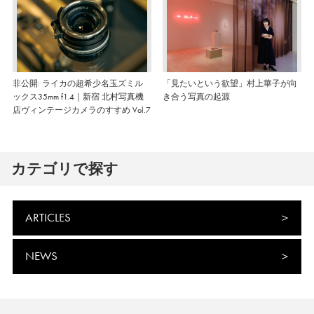
非公開: ライカの超希少名玉ズミル
「見たいという欲望」村上華子が向
ックス35mm f1.4｜新宿 北村写真機
き合う写真の起源
店ヴィンテージカメラのすすめ Vol.7
カテゴリで探す
ARTICLES
NEWS