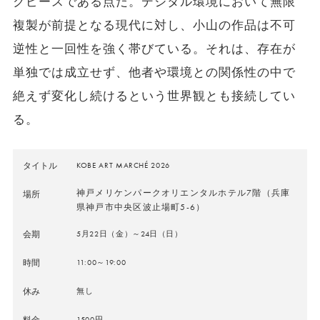
クピースである点だ。デジタル環境において無限
複製が前提となる現代に対し、小山の作品は不可
逆性と一回性を強く帯びている。それは、存在が
単独では成立せず、他者や環境との関係性の中で
絶えず変化し続けるという世界観とも接続してい
る。
タイトル
KOBE ART MARCHÉ 2026
神戸メリケンパークオリエンタルホテル7階（
兵庫
場所
県神戸市中央区波止場町5-6）
会期
5月22日（金）～24日（日）
時間
11:00～19:00
休み
無し
料金
1500円