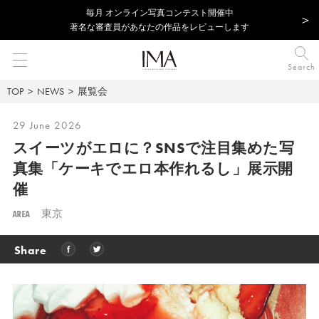
毎⽉ オンライン写真コンテスト開催中
著名な審査員があなたの作品をレビューします
Search
TOP
NEWS
展覧会
29 June 2026
スイーツがエロに？SNSで注目集めた写
真集「ケーキでエロ本作れるし」展示開
催
AREA
東京
Share