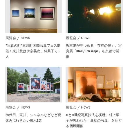
展覧会
NEWS
展覧会
NEWS
”写真の町”東川町国際写真フェス開
坂本陽が見つめる「存在の光」。写
催！東川賞は伊奈英次、林典子ら5
真展「BEAM / Telescope」を京都で開
人
催
展覧会
NEWS
展覧会
NEWS
御代田、東川、シャネルなどなど夏
AIと19世紀写真技法を横断。村上華
休みに行きたい展示6選
子が失われた「最初の写真」をたど
る個展開催