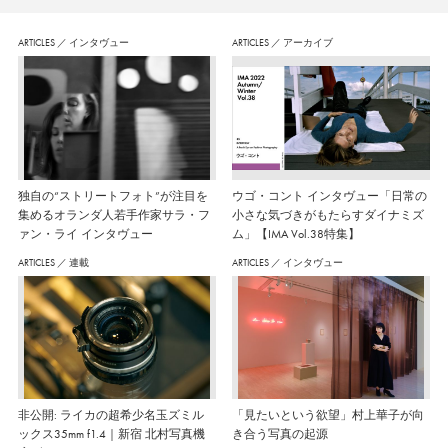
ARTICLES
／
インタヴュー
ARTICLES
／
アーカイブ
独自の“ストリートフォト”が注目を
ウゴ・コント インタヴュー「日常の
集めるオランダ人若手作家サラ・フ
小さな気づきがもたらすダイナミズ
ァン・ライ インタヴュー
ム」【IMA Vol.38特集】
ARTICLES
／
連載
ARTICLES
／
インタヴュー
非公開: ライカの超希少名玉ズミル
「見たいという欲望」村上華子が向
ックス35mm f1.4｜新宿 北村写真機
き合う写真の起源