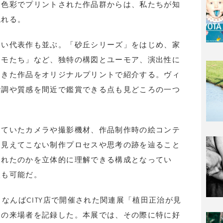
な色彩でプリントされた作品群からは、私たちが知
現れる。
ない代表作も並ぶ。「砂丘シリーズ」をはじめ、家
ドモたち」など、独特の構図とユーモア、演出性に
てきた作品をオリジナルプリントで紹介する。ヴィ
階調や質感を間近で鑑賞できる点も見どころの一つ
していたカメラや撮影機材、作品制作時の絵コンテ
は見えてこない制作プロセスや思考の跡を辿ること
されたのかを立体的に理解できる構成となってい
入も可能だ。
・なんばCITY店で開催された関連展「植田正治が見
多の来場者を記録した。本展では、その際に特に好