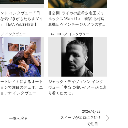
ント インタヴュー「日
非公開: ライカの超希少名玉ズミ
さな気づきがもたらすダイ
ルックス35mm f1.4｜新宿 北村写
【IMA Vol.38特集】
真機店ヴィンテージカメラのすす
め Vol.7
S
／
インタヴュー
ARTICLES
／
インタヴュー
ポートレイトによるオート
ジャック・デイヴィソン インタ
ションで注目のデュオ、エ
ヴュー「本当に強いイメージに辿
ョアナ インタヴュー
り着くために」
2026/6/28
スイーツがエロに？SNS
一覧へ戻る
で注目...