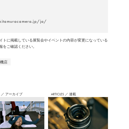
kitamuracamera.jp/ja/
イトに掲載している展覧会やイベントの内容が変更になっている
報をご確認ください。
真機店
S
／
アーカイブ
ARTICLES
／
連載