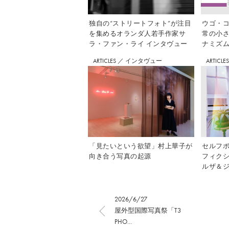
独自の“ストリートフォト”が注目
ウゴ・コ
を集めるオランダ人若手作家サ
常の小
ラ・ファン・ライ インタヴュー
ナミズム」
ARTICLES
／
インタヴュー
ARTICLE
「見たいという欲望」村上華子が
セルフ
向き合う写真の起源
フィク
ルザ＆ジ
2026/6/27
屋外型国際写真祭「T3
PHO...