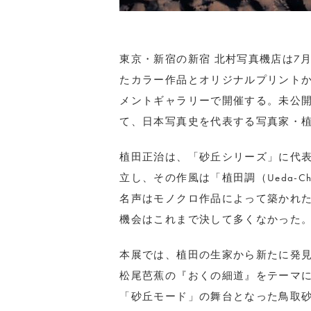
東京・新宿の新宿 北村写真機店は7月
たカラー作品とオリジナルプリントか
メントギャラリーで開催する。未公
て、日本写真史を代表する写真家・
植田正治は、「砂丘シリーズ」に代
立し、その作風は「植田調（Ueda-
名声はモノクロ作品によって築かれ
機会はこれまで決して多くなかった
本展では、植田の生家から新たに発
松尾芭蕉の『おくの細道』をテーマ
「砂丘モード」の舞台となった鳥取