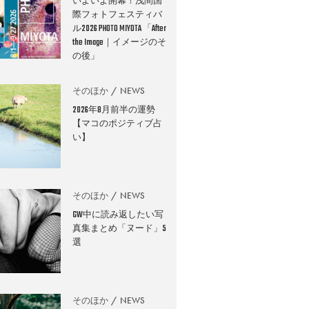
いよいよ開幕！浅間国
際フォトフェスティバ
ル2026 PHOTO MIYOTA 「After
the Image｜イメージのそ
の後」
そのほか
NEWS
2026年8月前半の運勢
【マコのポジティブ占
い】
そのほか
NEWS
GW中に読み返したい写
真集まとめ「ヌード」5
選
そのほか
NEWS