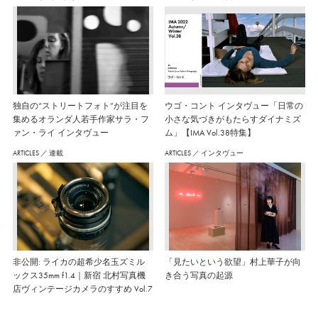
独自の“ストリートフォト”が注目を
ウゴ・コント インタヴュー「日常の
集めるオランダ人若手作家サラ・フ
小さな気づきがもたらすダイナミズ
ァン・ライ インタヴュー
ム」【IMA Vol.38特集】
ARTICLES
／
連載
ARTICLES
／
インタヴュー
非公開: ライカの超希少名玉ズミル
「見たいという欲望」村上華子が向
ックス35mm f1.4｜新宿 北村写真機
き合う写真の起源
店ヴィンテージカメラのすすめ Vol.7