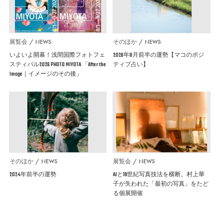
展覧会
NEWS
そのほか
NEWS
いよいよ開幕！浅間国際フォトフェ
2026年8月前半の運勢【マコのポジ
スティバル2026 PHOTO MIYOTA 「After the
ティブ占い】
Image｜イメージのその後」
そのほか
NEWS
展覧会
NEWS
2024年前半の運勢
AIと19世紀写真技法を横断。村上華
子が失われた「最初の写真」をたど
る個展開催