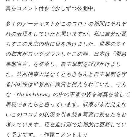
真をコメント付きで少しずつ公開中。
多くのアーティストがこのコロナの期間にそれぞ
れの表現をしていたと思いますが、私は自分が暮
らすこの東京の街に目を向けました。世界の多く
の都市がロックダウンしたこの春、日本は「緊急
事態宣言」を発令し、自主規制を呼びかけまし
た。法的拘束力はなくともきちんと自主規制を守
る国民性は世界的に異質と捉えられていた、そん
な「No-lockdown」の中の東京の姿を写真を通して
表現できたらと思っています。収束が未だ見えな
いこのコロナの状況を引き続き写真に残せたらと
考えています。現在進行形で定期的に更新してい
く予定です。
－作家コメントより