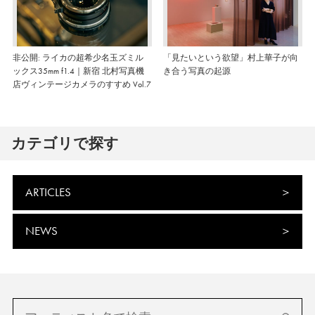
非公開: ライカの超希少名玉ズミル
「見たいという欲望」村上華子が向
ックス35mm f1.4｜新宿 北村写真機
き合う写真の起源
店ヴィンテージカメラのすすめ Vol.7
カテゴリで探す
ARTICLES
NEWS