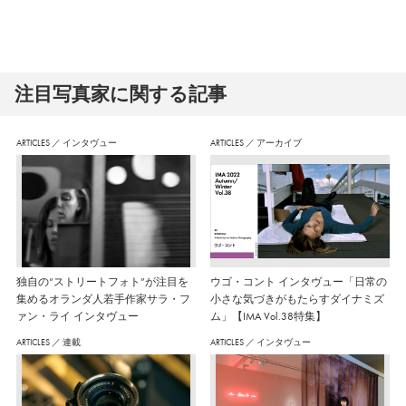
注⽬写真家に関する記事
ARTICLES
／
インタヴュー
ARTICLES
／
アーカイブ
独自の“ストリートフォト”が注目を
ウゴ・コント インタヴュー「日常の
集めるオランダ人若手作家サラ・フ
小さな気づきがもたらすダイナミズ
ァン・ライ インタヴュー
ム」【IMA Vol.38特集】
ARTICLES
／
連載
ARTICLES
／
インタヴュー