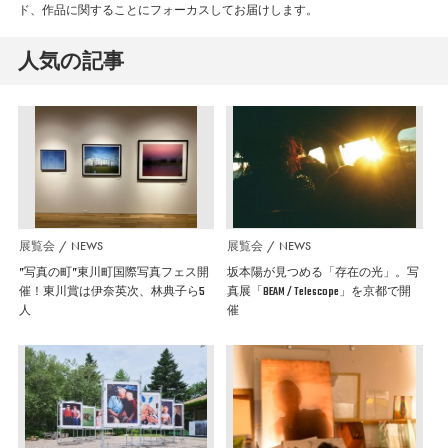
ド、作品に関することにフォーカスしてお届けします。
人気の記事
展覧会
NEWS
展覧会
NEWS
”写真の町”東川町国際写真フェス開
坂本陽が見つめる「存在の光」。写
催！東川賞は伊奈英次、林典子ら5
真展「BEAM / Telescope」を京都で開
人
催