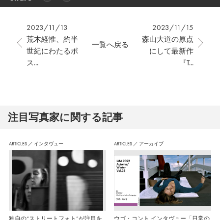
2023/11/13
2023/11/15
荒木経惟、約半
森山大道の原点
一覧へ戻る
世紀にわたるポ
にして最新作
ス...
『T...
注⽬写真家に関する記事
ARTICLES
／
インタヴュー
ARTICLES
／
アーカイブ
独自の“ストリートフォト”が注目を
ウゴ・コント インタヴュー「日常の