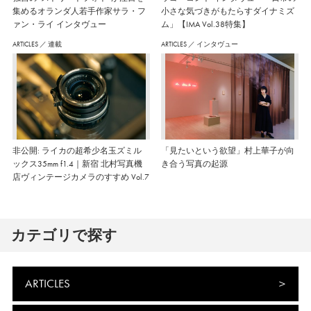
集めるオランダ人若手作家サラ・フ
小さな気づきがもたらすダイナミズ
ァン・ライ インタヴュー
ム」【IMA Vol.38特集】
ARTICLES
／
連載
ARTICLES
／
インタヴュー
非公開: ライカの超希少名玉ズミル
「見たいという欲望」村上華子が向
ックス35mm f1.4｜新宿 北村写真機
き合う写真の起源
店ヴィンテージカメラのすすめ Vol.7
カテゴリで探す
ARTICLES