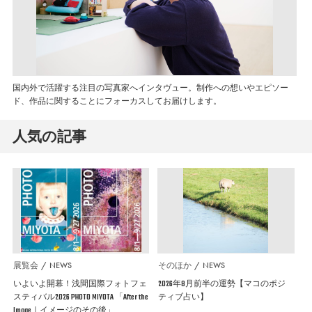
国内外で活躍する注目の写真家へインタヴュー。制作への想いやエピソー
ド、作品に関することにフォーカスしてお届けします。
人気の記事
展覧会
NEWS
そのほか
NEWS
いよいよ開幕！浅間国際フォトフェ
2026年8月前半の運勢【マコのポジ
スティバル2026 PHOTO MIYOTA 「After the
ティブ占い】
Image｜イメージのその後」