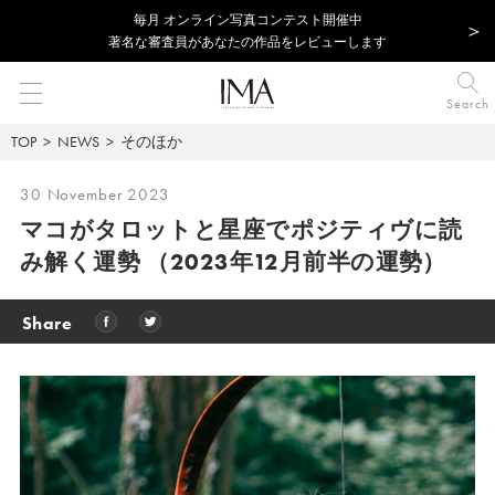
毎⽉ オンライン写真コンテスト開催中
著名な審査員があなたの作品をレビューします
Search
TOP
NEWS
そのほか
30 November 2023
マコがタロットと星座でポジティヴに読
み解く運勢
（2023年12月前半の運勢）
Share