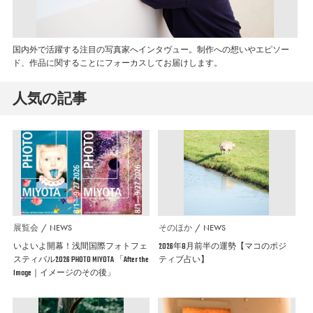
国内外で活躍する注目の写真家へインタヴュー。制作への想いやエピソー
ド、作品に関することにフォーカスしてお届けします。
人気の記事
展覧会
NEWS
そのほか
NEWS
いよいよ開幕！浅間国際フォトフェ
2026年8月前半の運勢【マコのポジ
スティバル2026 PHOTO MIYOTA 「After the
ティブ占い】
Image｜イメージのその後」