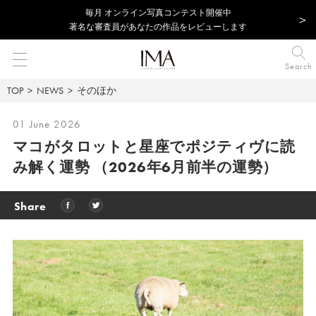
毎⽉ オンライン写真コンテスト開催中
著名な審査員があなたの作品をレビューします
Search
TOP
NEWS
そのほか
01 June 2026
マコがタロットと星座でポジティヴに読
み解く運勢
（2026年6月前半の運勢）
Share