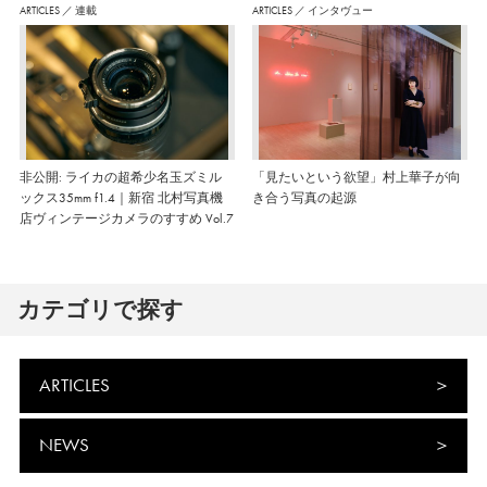
ARTICLES
／
連載
ARTICLES
／
インタヴュー
非公開: ライカの超希少名玉ズミル
「見たいという欲望」村上華子が向
ックス35mm f1.4｜新宿 北村写真機
き合う写真の起源
店ヴィンテージカメラのすすめ Vol.7
カテゴリで探す
ARTICLES
NEWS