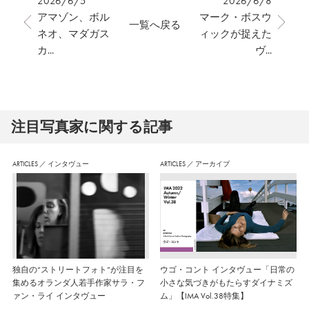
2026/6/5
2026/6/8
アマゾン、ボル
マーク・ボスウ
一覧へ戻る
ネオ、マダガス
ィックが捉えた
カ...
ヴ...
注⽬写真家に関する記事
ARTICLES
／
インタヴュー
ARTICLES
／
アーカイブ
独自の“ストリートフォト”が注目を
ウゴ・コント インタヴュー「日常の
集めるオランダ人若手作家サラ・フ
小さな気づきがもたらすダイナミズ
ァン・ライ インタヴュー
ム」【IMA Vol.38特集】