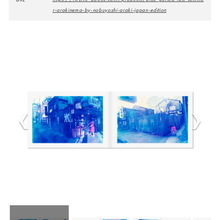
r-arakinema-by-nobuyoshi-araki-japan-edition