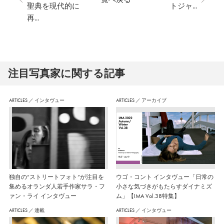
聖典を現代的に
トジャ...
再...
注⽬写真家に関する記事
ARTICLES
／
インタヴュー
ARTICLES
／
アーカイブ
独自の“ストリートフォト”が注目を
ウゴ・コント インタヴュー「日常の
集めるオランダ人若手作家サラ・フ
小さな気づきがもたらすダイナミズ
ァン・ライ インタヴュー
ム」【IMA Vol.38特集】
ARTICLES
／
連載
ARTICLES
／
インタヴュー