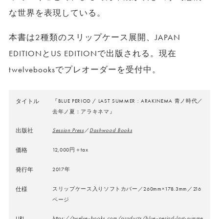
な世界を表現している。
本書は2種類のスリップケース展開、JAPAN
EDITIONとUS EDITIONで出版される。現在
twelvebooksでプレオーダーを受付中。
タイトル
『BLUE PERIOD / LAST SUMMER : ARAKINEMA 青ノ時代／
去年ノ夏：アラキネマ』
出版社
Session Press
／
Dashwood Books
価格
12,000円＋tax
発行年
2017年
仕様
スリップケース入りソフトカバー／260mm×178.3mm／216
ページ
URL
https://twelve-books.com/products/blue-period-last-summe