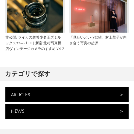
非公開: ライカの超希少名玉ズミル
「見たいという欲望」村上華子が向
ックス35mm f1.4｜新宿 北村写真機
き合う写真の起源
店ヴィンテージカメラのすすめ Vol.7
カテゴリで探す
ARTICLES
NEWS