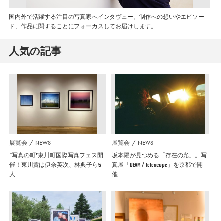
国内外で活躍する注目の写真家へインタヴュー。制作への想いやエピソー
ド、作品に関することにフォーカスしてお届けします。
人気の記事
展覧会
NEWS
展覧会
NEWS
”写真の町”東川町国際写真フェス開
坂本陽が見つめる「存在の光」。写
催！東川賞は伊奈英次、林典子ら5
真展「BEAM / Telescope」を京都で開
人
催