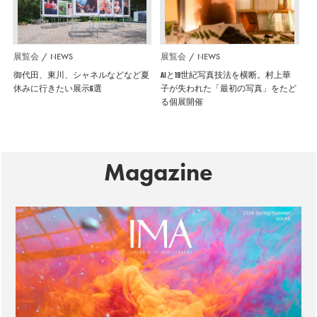
展覧会
NEWS
展覧会
NEWS
御代田、東川、シャネルなどなど夏
AIと19世紀写真技法を横断。村上華
休みに行きたい展示6選
子が失われた「最初の写真」をたど
る個展開催
Magazine