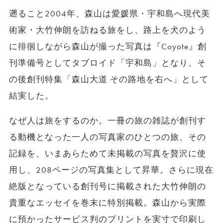
遡ること2004年、森山は愛媛県・宇和島へ現代美
術家・大竹伸朗を訪ねる旅をし、路上を犬のよう
に徘徊しながら森山が撮った写真は『Coyote』創
刊準備号としてタブロイド「宇和島」となり、そ
の後創刊特集「森山大道 その路地を右へ」として
結実した。
なぜ人は旅をするのか。一冊の旅の雑誌が創刊す
る動機となった一人の写真家のひとつの旅、その
記録を、いまあらためて未掲載の写真を贅沢に使
用し、208ページの写真集として昇華。さらに現在
絶版となっている創刊号に掲載された大竹伸朗の
貴重なエッセイを巻末に特別掲載。森山から実際
に預かったサービス判のプリントを実寸で印刷し