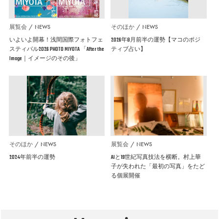
展覧会
NEWS
そのほか
NEWS
いよいよ開幕！浅間国際フォトフェ
2026年8月前半の運勢【マコのポジ
スティバル2026 PHOTO MIYOTA 「After the
ティブ占い】
Image｜イメージのその後」
そのほか
NEWS
展覧会
NEWS
2024年前半の運勢
AIと19世紀写真技法を横断。村上華
子が失われた「最初の写真」をたど
る個展開催