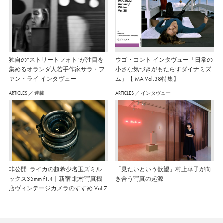
独自の“ストリートフォト”が注目を
ウゴ・コント インタヴュー「日常の
集めるオランダ人若手作家サラ・フ
小さな気づきがもたらすダイナミズ
ァン・ライ インタヴュー
ム」【IMA Vol.38特集】
ARTICLES
／
連載
ARTICLES
／
インタヴュー
非公開: ライカの超希少名玉ズミル
「見たいという欲望」村上華子が向
ックス35mm f1.4｜新宿 北村写真機
き合う写真の起源
店ヴィンテージカメラのすすめ Vol.7