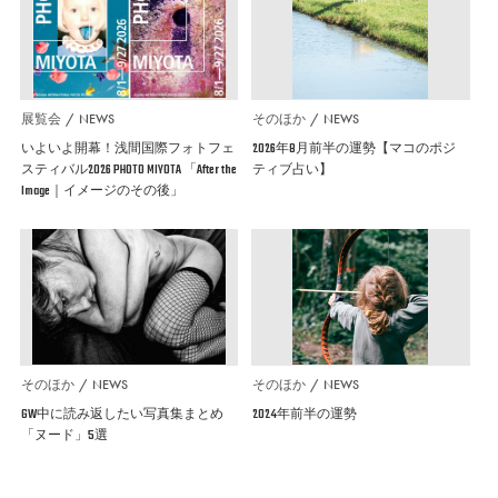
展覧会
NEWS
そのほか
NEWS
いよいよ開幕！浅間国際フォトフェ
2026年8月前半の運勢【マコのポジ
スティバル2026 PHOTO MIYOTA 「After the
ティブ占い】
Image｜イメージのその後」
そのほか
NEWS
そのほか
NEWS
GW中に読み返したい写真集まとめ
2024年前半の運勢
「ヌード」5選