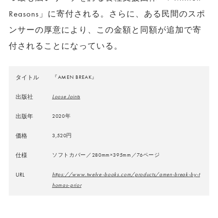
Reasons」に寄付される。さらに、ある民間のスポ
ンサーの厚意により、この金額と同額が追加で寄
付されることになっている。
タイトル
『AMEN BREAK』
出版社
Loose Joints
出版年
2020年
価格
3,520
円
仕様
ソフトカバー／280mm×395mm／76ページ
URL
https://www.twelve-books.com/products/amen-break-by-t
homas-prior