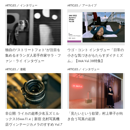
ARTICLES
／
インタヴュー
ARTICLES
／
アーカイブ
独自の“ストリートフォト”が注目を
ウゴ・コント インタヴュー「日常の
集めるオランダ人若手作家サラ・フ
小さな気づきがもたらすダイナミズ
ァン・ライ インタヴュー
ム」【IMA Vol.38特集】
ARTICLES
／
連載
ARTICLES
／
インタヴュー
非公開: ライカの超希少名玉ズミル
「見たいという欲望」村上華子が向
ックス35mm f1.4｜新宿 北村写真機
き合う写真の起源
店ヴィンテージカメラのすすめ Vol.7