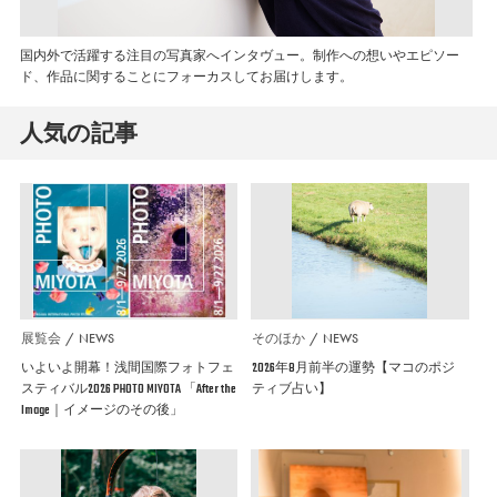
国内外で活躍する注目の写真家へインタヴュー。制作への想いやエピソー
ド、作品に関することにフォーカスしてお届けします。
人気の記事
展覧会
NEWS
そのほか
NEWS
いよいよ開幕！浅間国際フォトフェ
2026年8月前半の運勢【マコのポジ
スティバル2026 PHOTO MIYOTA 「After the
ティブ占い】
Image｜イメージのその後」