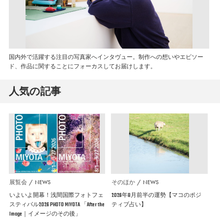
国内外で活躍する注目の写真家へインタヴュー。制作への想いやエピソー
ド、作品に関することにフォーカスしてお届けします。
人気の記事
展覧会
NEWS
そのほか
NEWS
いよいよ開幕！浅間国際フォトフェ
2026年8月前半の運勢【マコのポジ
スティバル2026 PHOTO MIYOTA 「After the
ティブ占い】
Image｜イメージのその後」