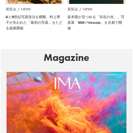
展覧会
NEWS
展覧会
NEWS
AIと19世紀写真技法を横断。村上華
坂本陽が見つめる「存在の光」。写
子が失われた「最初の写真」をたど
真展「BEAM / Telescope」を京都で開
る個展開催
催
Magazine