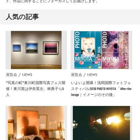
ド、作品に関することにフォーカスしてお届けします。
人気の記事
展覧会
NEWS
展覧会
NEWS
”写真の町”東川町国際写真フェス開
いよいよ開幕！浅間国際フォトフェ
催！東川賞は伊奈英次、林典子ら5
スティバル2026 PHOTO MIYOTA 「After the
人
Image｜イメージのその後」