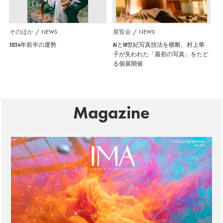
そのほか
NEWS
展覧会
NEWS
2024年前半の運勢
AIと19世紀写真技法を横断。村上華
子が失われた「最初の写真」をたど
る個展開催
Magazine