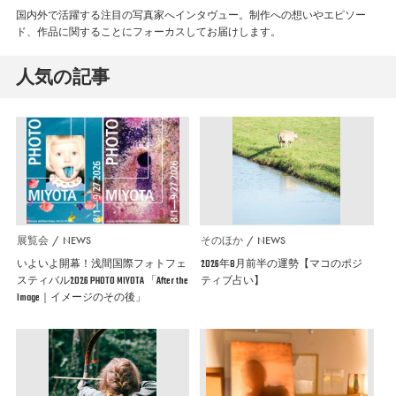
国内外で活躍する注目の写真家へインタヴュー。制作への想いやエピソー
ド、作品に関することにフォーカスしてお届けします。
人気の記事
展覧会
NEWS
そのほか
NEWS
いよいよ開幕！浅間国際フォトフェ
2026年8月前半の運勢【マコのポジ
スティバル2026 PHOTO MIYOTA 「After the
ティブ占い】
Image｜イメージのその後」