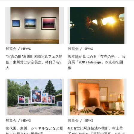
展覧会
NEWS
展覧会
NEWS
”写真の町”東川町国際写真フェス開
坂本陽が見つめる「存在の光」。写
催！東川賞は伊奈英次、林典子ら5
真展「BEAM / Telescope」を京都で開
人
催
展覧会
NEWS
展覧会
NEWS
御代田、東川、シャネルなどなど夏
AIと19世紀写真技法を横断。村上華