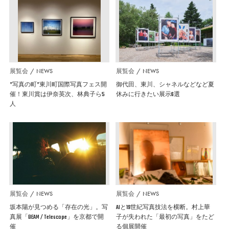
展覧会
NEWS
展覧会
NEWS
”写真の町”東川町国際写真フェス開
御代田、東川、シャネルなどなど夏
催！東川賞は伊奈英次、林典子ら5
休みに行きたい展示6選
人
展覧会
NEWS
展覧会
NEWS
坂本陽が見つめる「存在の光」。写
AIと19世紀写真技法を横断。村上華
真展「BEAM / Telescope」を京都で開
子が失われた「最初の写真」をたど
催
る個展開催