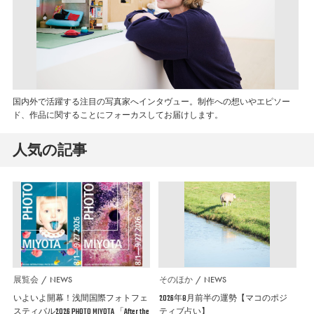
国内外で活躍する注目の写真家へインタヴュー。制作への想いやエピソー
ド、作品に関することにフォーカスしてお届けします。
人気の記事
展覧会
NEWS
そのほか
NEWS
いよいよ開幕！浅間国際フォトフェ
2026年8月前半の運勢【マコのポジ
スティバル2026 PHOTO MIYOTA 「After the
ティブ占い】