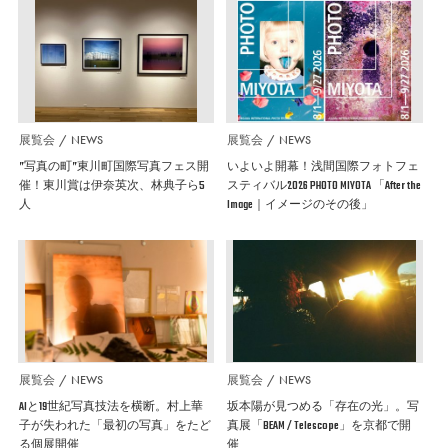
展覧会
NEWS
展覧会
NEWS
”写真の町”東川町国際写真フェス開
いよいよ開幕！浅間国際フォトフェ
催！東川賞は伊奈英次、林典子ら5
スティバル2026 PHOTO MIYOTA 「After the
人
Image｜イメージのその後」
展覧会
NEWS
展覧会
NEWS
AIと19世紀写真技法を横断。村上華
坂本陽が見つめる「存在の光」。写
子が失われた「最初の写真」をたど
真展「BEAM / Telescope」を京都で開
る個展開催
催