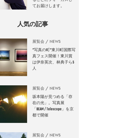
てお届けします。
人気の記事
展覧会
NEWS
”写真の町”東川町国際写
真フェス開催！東川賞
は伊奈英次、林典子ら5
人
展覧会
NEWS
坂本陽が見つめる「存
在の光」。写真展
「BEAM / Telescope」を京
都で開催
展覧会
NEWS