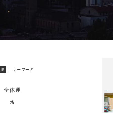
運
|
キーワード
全体運
塔