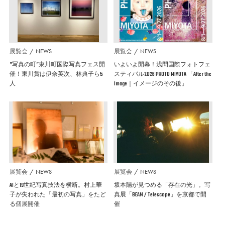
展覧会
NEWS
展覧会
NEWS
”写真の町”東川町国際写真フェス開
いよいよ開幕！浅間国際フォトフェ
催！東川賞は伊奈英次、林典子ら5
スティバル2026 PHOTO MIYOTA 「After the
人
Image｜イメージのその後」
展覧会
NEWS
展覧会
NEWS
AIと19世紀写真技法を横断。村上華
坂本陽が見つめる「存在の光」。写
子が失われた「最初の写真」をたど
真展「BEAM / Telescope」を京都で開
る個展開催
催