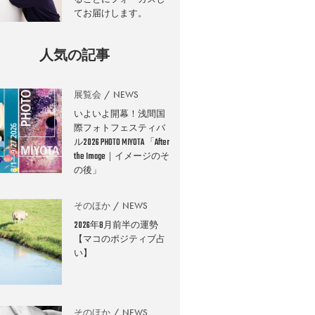
てお届けします。
人気の記事
展覧会
NEWS
いよいよ開幕！浅間国
際フォトフェスティバ
ル2026 PHOTO MIYOTA 「After
the Image｜イメージのそ
の後」
そのほか
NEWS
2026年8月前半の運勢
【マコのポジティブ占
い】
そのほか
NEWS