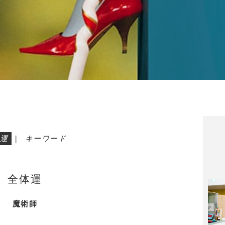
運
|
キーワード
全体運
魔術師