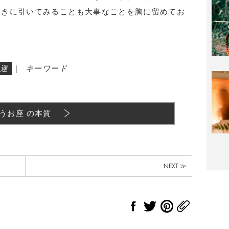
ときに引いてみることも大事なことを胸に留めてお
運
|
キーワード
うお座 の本質
NEXT ≫