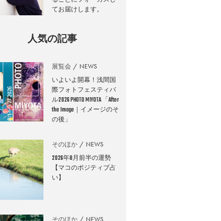
てお届けします。
人気の記事
展覧会
NEWS
いよいよ開幕！浅間国
際フォトフェスティバ
ル2026 PHOTO MIYOTA 「After
the Image｜イメージのそ
の後」
そのほか
NEWS
2026年8月前半の運勢
【マコのポジティブ占
い】
そのほか
NEWS