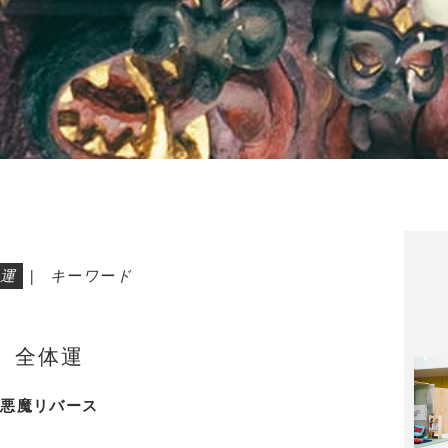
運
|
キーワード
全体運
悪魔リバース