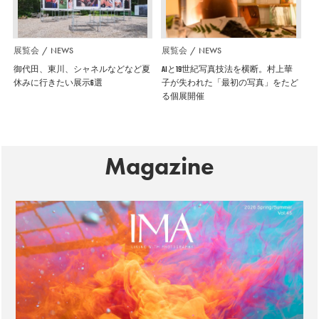
展覧会
NEWS
展覧会
NEWS
御代田、東川、シャネルなどなど夏
AIと19世紀写真技法を横断。村上華
休みに行きたい展示6選
子が失われた「最初の写真」をたど
る個展開催
Magazine