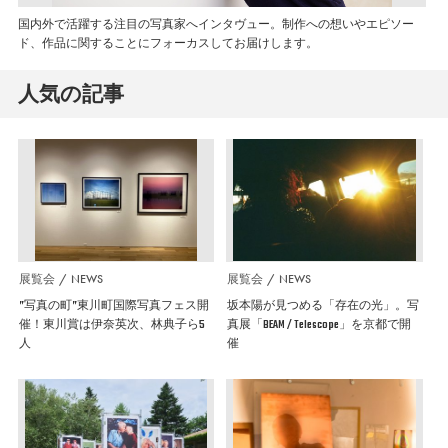
国内外で活躍する注目の写真家へインタヴュー。制作への想いやエピソー
ド、作品に関することにフォーカスしてお届けします。
人気の記事
展覧会
NEWS
展覧会
NEWS
”写真の町”東川町国際写真フェス開
坂本陽が見つめる「存在の光」。写
催！東川賞は伊奈英次、林典子ら5
真展「BEAM / Telescope」を京都で開
人
催