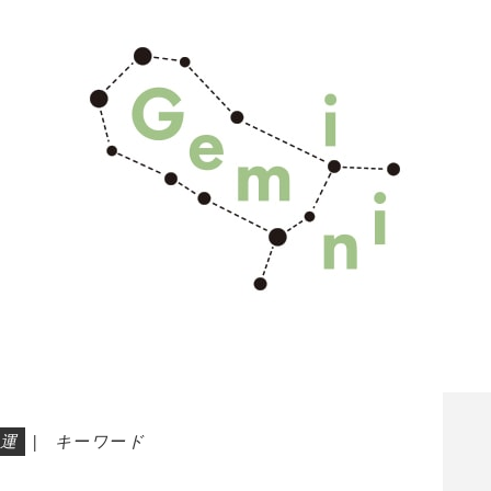
運
|
キーワード