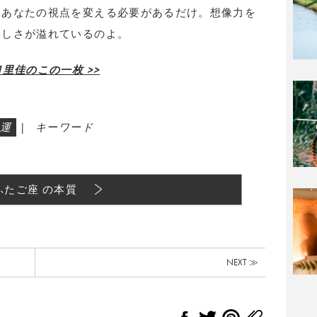
、あなたの視点を変える必要があるだけ。想像力を
美しさが溢れているのよ。
里佳のこの一枚 >>
運
|
キーワード
ふたご座 の本質
NEXT ≫