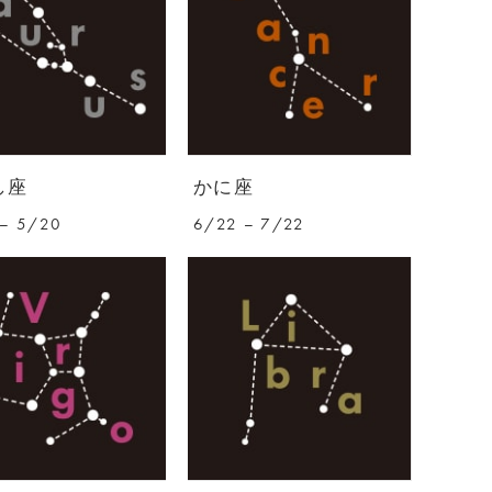
し座
かに座
– 5/20
6/22 – 7/22