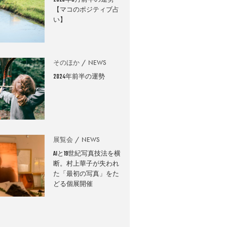
2026年8月前半の運勢
【マコのポジティブ占
い】
そのほか
NEWS
2024年前半の運勢
展覧会
NEWS
AIと19世紀写真技法を横
断。村上華子が失われ
た「最初の写真」をた
どる個展開催