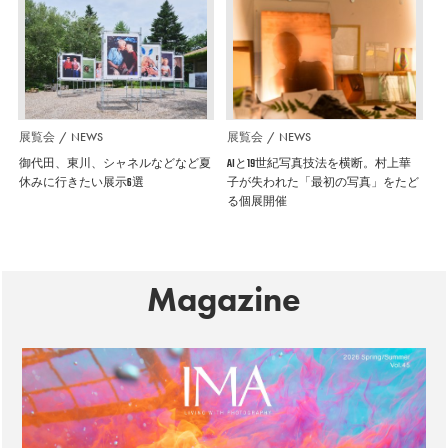
展覧会
NEWS
展覧会
NEWS
御代田、東川、シャネルなどなど夏
AIと19世紀写真技法を横断。村上華
休みに行きたい展示6選
子が失われた「最初の写真」をたど
る個展開催
Magazine