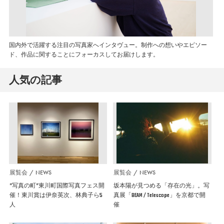
国内外で活躍する注目の写真家へインタヴュー。制作への想いやエピソー
ド、作品に関することにフォーカスしてお届けします。
人気の記事
展覧会
NEWS
展覧会
NEWS
”写真の町”東川町国際写真フェス開
坂本陽が見つめる「存在の光」。写
催！東川賞は伊奈英次、林典子ら5
真展「BEAM / Telescope」を京都で開
人
催