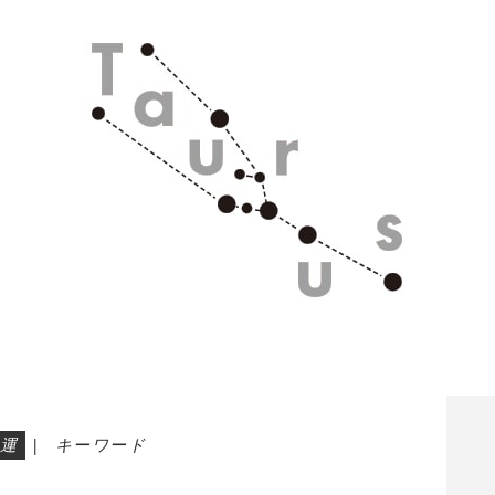
運
|
キーワード