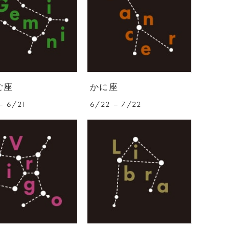
ご座
かに座
– 6/21
6/22 – 7/22