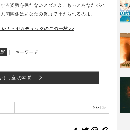
重する姿勢を保たないとダメよ。もっとあなたがハ
。人間関係はあなたの努力で叶えられるのよ。
レナ・ヤムチュックのこの一枚 >>
運
|
キーワード
おうし座 の本質
NEXT ≫