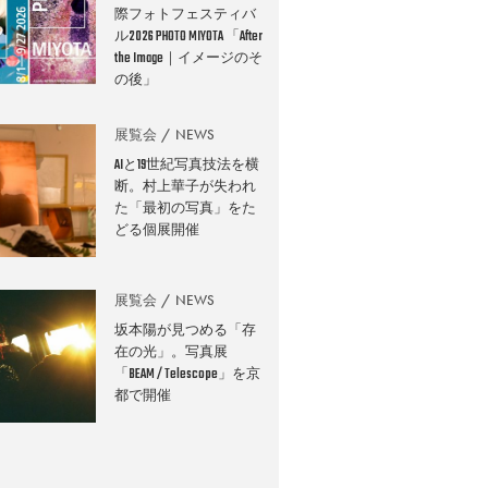
際フォトフェスティバ
ル2026 PHOTO MIYOTA 「After
the Image｜イメージのそ
の後」
展覧会
NEWS
AIと19世紀写真技法を横
断。村上華子が失われ
た「最初の写真」をた
どる個展開催
展覧会
NEWS
坂本陽が見つめる「存
在の光」。写真展
「BEAM / Telescope」を京
都で開催