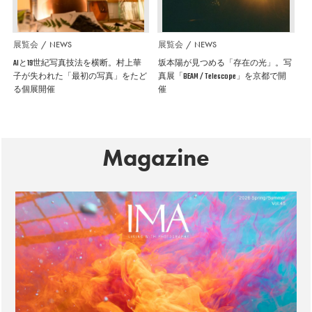
展覧会
NEWS
展覧会
NEWS
AIと19世紀写真技法を横断。村上華
坂本陽が見つめる「存在の光」。写
子が失われた「最初の写真」をたど
真展「BEAM / Telescope」を京都で開
る個展開催
催
Magazine