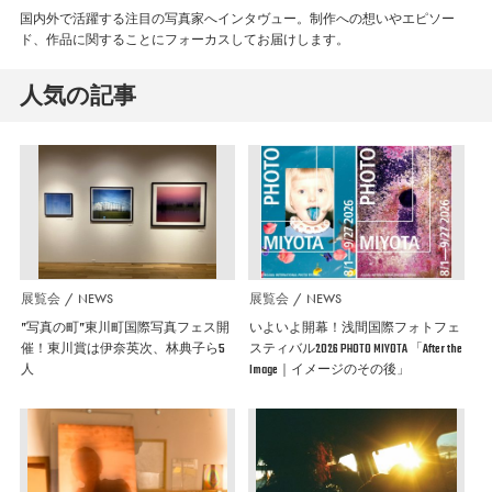
国内外で活躍する注目の写真家へインタヴュー。制作への想いやエピソー
ド、作品に関することにフォーカスしてお届けします。
人気の記事
展覧会
NEWS
展覧会
NEWS
”写真の町”東川町国際写真フェス開
いよいよ開幕！浅間国際フォトフェ
催！東川賞は伊奈英次、林典子ら5
スティバル2026 PHOTO MIYOTA 「After the
人
Image｜イメージのその後」