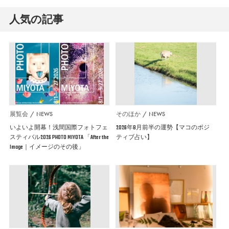
人気の記事
展覧会
NEWS
そのほか
NEWS
いよいよ開幕！浅間国際フォトフェ
2026年8月前半の運勢【マコのポジ
スティバル2026 PHOTO MIYOTA 「After the
ティブ占い】
Image｜イメージのその後」