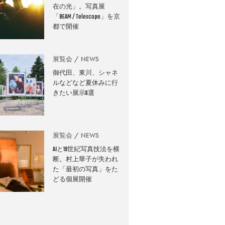
在の光」。写真展
「BEAM / Telescope」を京
都で開催
展覧会
NEWS
御代田、東川、シャネ
ルなどなど夏休みに行
きたい展示6選
展覧会
NEWS
AIと19世紀写真技法を横
断。村上華子が失われ
た「最初の写真」をた
どる個展開催