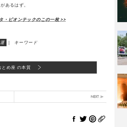
りがあるはず。
タ・ピオンテックのこの一枚 >>
運
|
キーワード
おとめ座 の本質
NEXT ≫