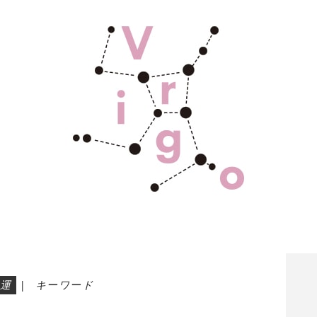
運
|
キーワード