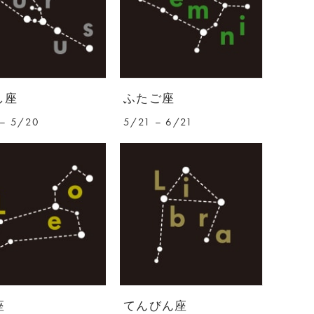
し座
ふたご座
– 5/20
5/21 – 6/21
座
てんびん座