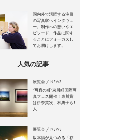
国内外で活躍する注目
の写真家へインタヴュ
ー。制作への想いやエ
ピソード、作品に関す
ることにフォーカスし
てお届けします。
人気の記事
展覧会
NEWS
”写真の町”東川町国際写
真フェス開催！東川賞
は伊奈英次、林典子ら5
人
展覧会
NEWS
坂本陽が見つめる「存