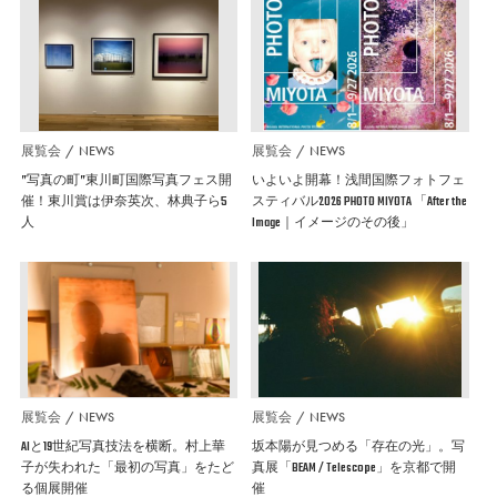
展覧会
NEWS
展覧会
NEWS
”写真の町”東川町国際写真フェス開
いよいよ開幕！浅間国際フォトフェ
催！東川賞は伊奈英次、林典子ら5
スティバル2026 PHOTO MIYOTA 「After the
人
Image｜イメージのその後」
展覧会
NEWS
展覧会
NEWS
AIと19世紀写真技法を横断。村上華
坂本陽が見つめる「存在の光」。写
子が失われた「最初の写真」をたど
真展「BEAM / Telescope」を京都で開
る個展開催
催