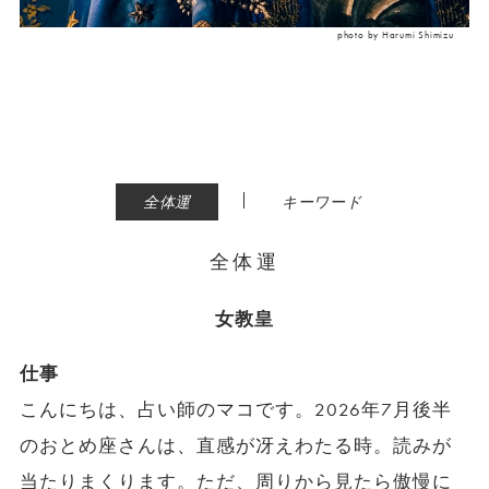
photo by Harumi Shimizu
|
全体運
キーワード
全体運
女教皇
仕事
こんにちは、占い師のマコです。2026年7月後半
のおとめ座さんは、直感が冴えわたる時。読みが
当たりまくります。ただ、周りから見たら傲慢に