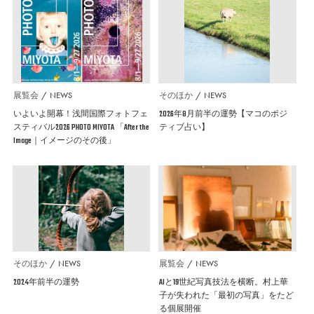
展覧会
NEWS
そのほか
NEWS
いよいよ開幕！浅間国際フォトフェ
2026年8月前半の運勢【マコのポジ
スティバル2026 PHOTO MIYOTA 「After the
ティブ占い】
Image｜イメージのその後」
そのほか
NEWS
展覧会
NEWS
2024年前半の運勢
AIと19世紀写真技法を横断。村上華
子が失われた「最初の写真」をたど
る個展開催