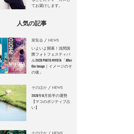
てお届けします。
人気の記事
展覧会
NEWS
いよいよ開幕！浅間国
際フォトフェスティバ
ル2026 PHOTO MIYOTA 「After
the Image｜イメージのそ
の後」
そのほか
NEWS
2026年8月前半の運勢
【マコのポジティブ占
い】
そのほか
NEWS