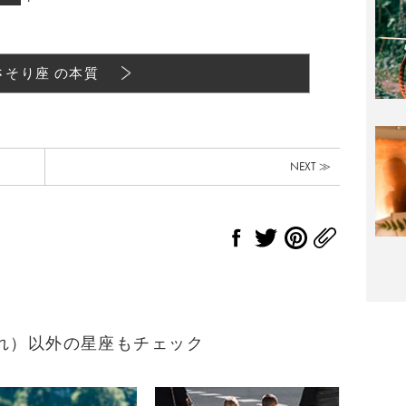
さそり座 の本質
NEXT ≫
2生まれ）以外の星座もチェック