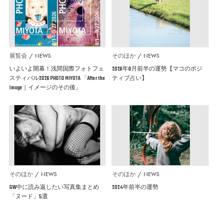
展覧会
NEWS
そのほか
NEWS
いよいよ開幕！浅間国際フォトフェ
2026年8月前半の運勢【マコのポジ
スティバル2026 PHOTO MIYOTA 「After the
ティブ占い】
Image｜イメージのその後」
そのほか
NEWS
そのほか
NEWS
GW中に読み返したい写真集まとめ
2024年前半の運勢
「ヌード」5選