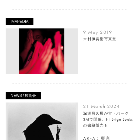
IMAPEDIA
9 May 2019
木村伊兵衛写真賞
NEWS / 展覧会
21 March 2024
深瀬昌久展が宮下パーク
SAIで開催、Hi Brige Books
の書籍販売も
AREA：東京