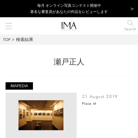
毎⽉ オンライン写真コンテスト開催中
著名な審査員があなたの作品をレビューします
Search
TOP
検索結果
瀬戸正人
IMAPEDIA
21 August 2019
Place M