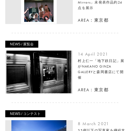
Mirrors」未発表作品約24
点を展示
AREA：東京都
NEWS / 展覧会
14 April 2021
村上仁一「地下鉄日記」展
がNAKANO GINZA
GALLERYと森岡書店にて開
催
AREA：東京都
NEWS / コンテスト
8 March 2021
35歳以下の写真家を継続支