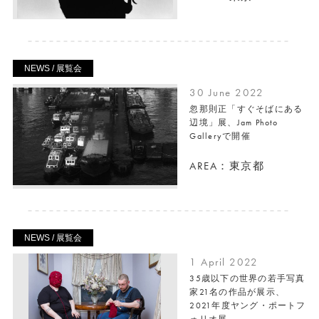
NEWS / 展覧会
30 June 2022
忽那則正「すぐそばにある
辺境」展、Jam Photo
Galleryで開催
AREA：東京都
NEWS / 展覧会
1 April 2022
35歳以下の世界の若手写真
家21名の作品が展示、
2021年度ヤング・ポートフ
ォリオ展