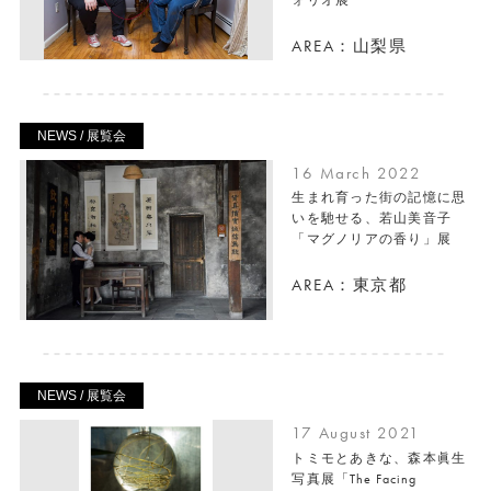
AREA：山梨県
NEWS / 展覧会
16 March 2022
生まれ育った街の記憶に思
いを馳せる、若山美音子
「マグノリアの香り」展
AREA：東京都
NEWS / 展覧会
17 August 2021
トミモとあきな、森本眞生
写真展「The Facing