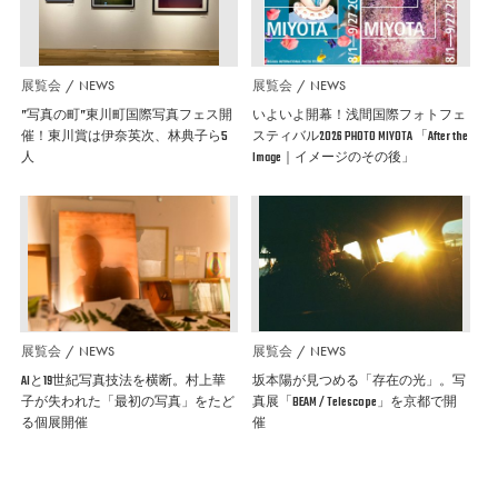
展覧会
NEWS
展覧会
NEWS
”写真の町”東川町国際写真フェス開
いよいよ開幕！浅間国際フォトフェ
催！東川賞は伊奈英次、林典子ら5
スティバル2026 PHOTO MIYOTA 「After the
人
Image｜イメージのその後」
展覧会
NEWS
展覧会
NEWS
AIと19世紀写真技法を横断。村上華
坂本陽が見つめる「存在の光」。写
子が失われた「最初の写真」をたど
真展「BEAM / Telescope」を京都で開
る個展開催
催