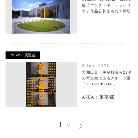
援「ヤング・ポートフォリ
オ」作品公募まもなく締切
NEWS / 展覧会
8 July 2020
大和田良、中藤毅彦ら22名
の写真家によるグループ展
「SELF-PORTRAIT」
AREA：東京都
1
2