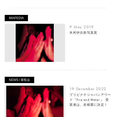
IMAPEDIA
9 May 2019
木村伊兵衛写真賞
NEWS / 展覧会
19 December 2022
プリピクテジャパンアワー
ド『Fire and Water 』 受
賞者は、岩根愛に決定！