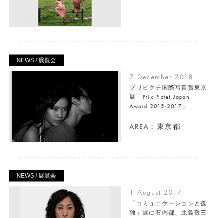
NEWS / 展覧会
7 December 2018
プリピクテ国際写真賞東京
展「Prix Pictet Japan
Award 2015-2017」
AREA：東京都
NEWS / 展覧会
1 August 2017
「コミュニケーションと孤
独」展に石内都、北島敬三