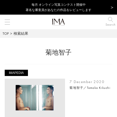
毎⽉ オンライン写真コンテスト開催中
著名な審査員があなたの作品をレビューします
Search
TOP
検索結果
菊地智子
IMAPEDIA
7 December 2020
菊地智子／Tomoko Kikuchi