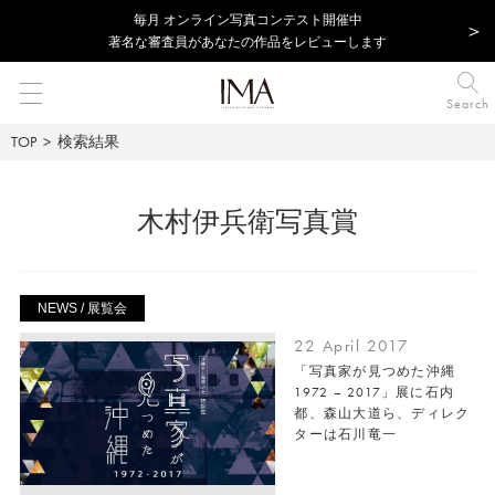
毎⽉ オンライン写真コンテスト開催中
著名な審査員があなたの作品をレビューします
Search
TOP
検索結果
木村伊兵衛写真賞
NEWS / 展覧会
22 April 2017
「写真家が見つめた沖縄
1972 – 2017」展に石内
都、森山大道ら、ディレク
ターは石川竜一