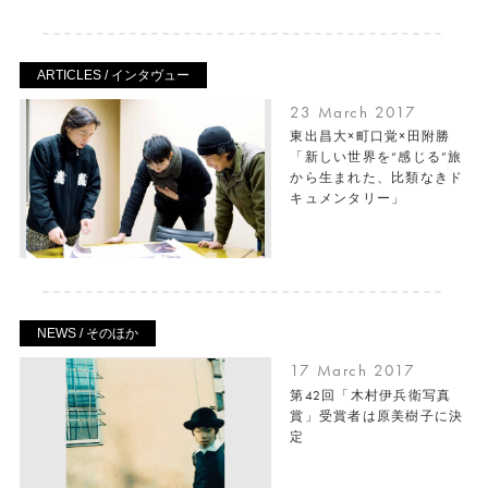
ARTICLES / インタヴュー
23 March 2017
東出昌大×町口覚×田附勝
「新しい世界を“感じる”旅
から生まれた、比類なきド
キュメンタリー」
NEWS / そのほか
17 March 2017
第42回「木村伊兵衛写真
賞」受賞者は原美樹子に決
定