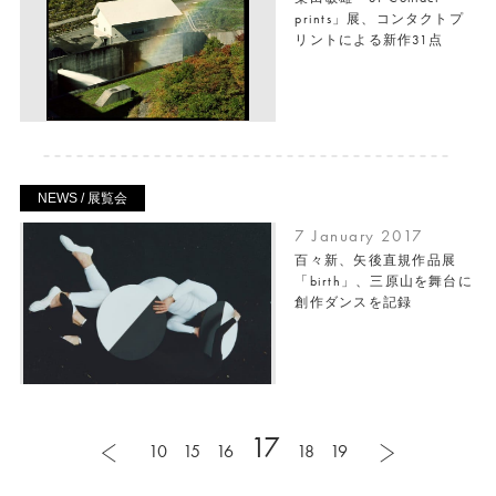
prints」展、コンタクトプ
リントによる新作31点
NEWS / 展覧会
7 January 2017
百々新、矢後直規作品展
「birth」、三原山を舞台に
創作ダンスを記録
17
10
15
16
18
19