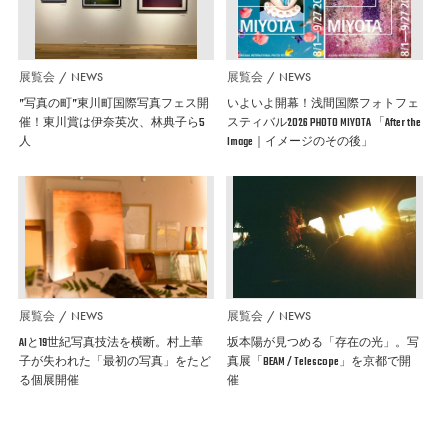
展覧会
NEWS
展覧会
NEWS
”写真の町”東川町国際写真フェス開
いよいよ開幕！浅間国際フォトフェ
催！東川賞は伊奈英次、林典子ら5
スティバル2026 PHOTO MIYOTA 「After the
人
Image｜イメージのその後」
展覧会
NEWS
展覧会
NEWS
AIと19世紀写真技法を横断。村上華
坂本陽が見つめる「存在の光」。写
子が失われた「最初の写真」をたど
真展「BEAM / Telescope」を京都で開
る個展開催
催