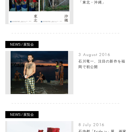
「東北・沖縄」
NEWS / 展覧会
3 August 2016
石川竜一、注目の新作を福
岡で初公開
NEWS / 展覧会
8 July 2016
石内都「Frida is」展、画家