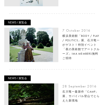
NEWS / 展覧会
7 October 2016
横浜美術館「BODY / PLAY
/ POLITICS」展、石川竜一
がゲスト！特別イベント
「夜の美術館でアートクル
ーズ」IMA MEMBERS無料
ご招待
NEWS / 展覧会
28 September 2016
石川竜一最新作「CAMP」
展、サバイバル登山でとら
えた新境地