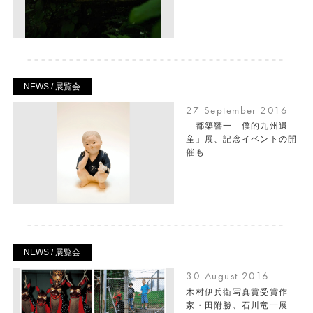
NEWS / 展覧会
27 September 2016
「都築響一 僕的九州遺
産」展、記念イベントの開
催も
NEWS / 展覧会
30 August 2016
木村伊兵衛写真賞受賞作
家・田附勝、石川竜一展