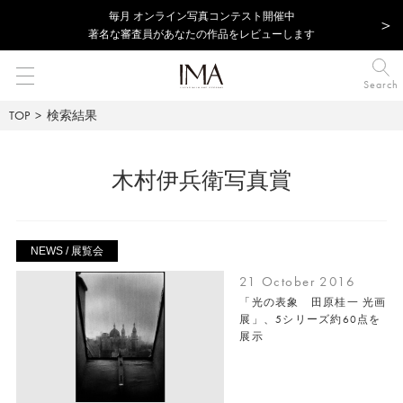
毎⽉ オンライン写真コンテスト開催中
著名な審査員があなたの作品をレビューします
Search
TOP
検索結果
木村伊兵衛写真賞
NEWS / 展覧会
21 October 2016
「光の表象 田原桂一 光画
展」、5シリーズ約60点を
展示