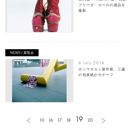
フリーダ・カーロの遺品を
撮影
NEWS / 展覧会
6 July 2016
ホンマタカシ新作展、三越
の包装紙がモチーフ
19
10
16
17
18
20