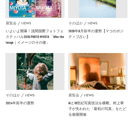
展覧会
NEWS
そのほか
NEWS
いよいよ開幕！浅間国際フォトフェ
2026年8月前半の運勢【マコのポジ
スティバル2026 PHOTO MIYOTA 「After the
ティブ占い】
Image｜イメージのその後」
そのほか
NEWS
展覧会
NEWS
2024年前半の運勢
AIと19世紀写真技法を横断。村上華
子が失われた「最初の写真」をたど
る個展開催