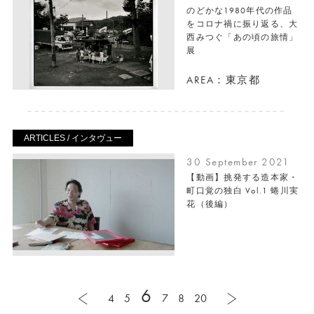
のどかな1980年代の作品
をコロナ禍に振り返る、大
西みつぐ「あの頃の旅情」
展
AREA：東京都
ARTICLES / インタヴュー
30 September 2021
【動画】挑発する造本家・
町口覚の独白 Vol.1 蜷川実
花（後編）
6
4
5
7
8
20