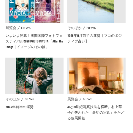
展覧会
NEWS
そのほか
NEWS
いよいよ開幕！浅間国際フォトフェ
2026年8月前半の運勢【マコのポジ
スティバル2026 PHOTO MIYOTA 「After the
ティブ占い】
Image｜イメージのその後」
そのほか
NEWS
展覧会
NEWS
2024年前半の運勢
AIと19世紀写真技法を横断。村上華
子が失われた「最初の写真」をたど
る個展開催