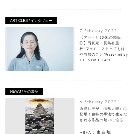
ARTICLES / インタヴュー
7 February 2022
【アートとSDGsの関係
②】写真家・長島有里
枝“フェミニストってもは
や当然のこと”Presented by
THE NORTH FACE
NEWS / そのほか
6 February 2022
西野壮平が『情熱大陸』に
登場！独特の手法で生みだ
される作品の魅力に迫る
AREA：東京都