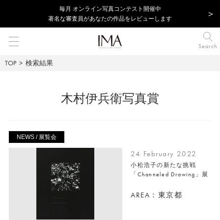
毎⽉ オンライン写真コンテスト開催中
著名な審査員があなたの作品をレビューします
Search
TOP
検索結果
木村伊兵衛写真賞
NEWS / 展覧会
24 February 2022
小松浩子の新たな挑戦
「Channeled Drawing」展
AREA：東京都