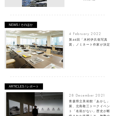
NEWS / そのほか
4 February 2022
第46回「木村伊兵衛写真
賞」ノミネート作家が決定
ARTICLES / レポート
28 December 2021
青森県立美術館「あかし」
展、北島敬三トークイベン
ト「名前がない」歴史が断
絶された状態こそ、無数の