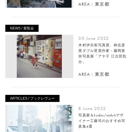
AREA：東京都
NEWS / 展覧会
30 June 2022
木村伊兵衛写真賞、林忠彦
賞ダブル受賞作家・藤岡亜
弥写真展「アヤ子 江古田気
分」
AREA：東京都
ARTICLES / ブックレヴュー
8 June 2022
写真家＆kudos/sodukデザ
イナー工藤司のおすすめ写
真集4選