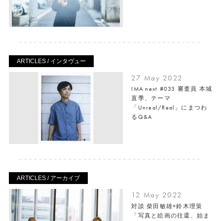
ARTICLES / インタヴュー
27 May 2022
IMA next #033 審査員 本城
直季、テーマ
「Unreal/Real」にまつわ
るQ&A
ARTICLES / アーカイブ
12 May 2022
対談 柴田敏雄×鈴木理策
「写真と絵画の往還、始ま