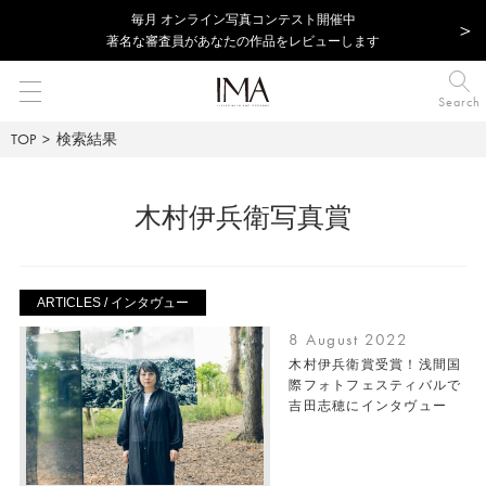
毎⽉ オンライン写真コンテスト開催中
著名な審査員があなたの作品をレビューします
Search
TOP
検索結果
木村伊兵衛写真賞
ARTICLES / インタヴュー
8 August 2022
木村伊兵衛賞受賞！浅間国
際フォトフェスティバルで
吉田志穂にインタヴュー