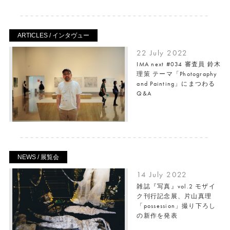
ARTICLES / インタヴュー
22 July 2022
IMA next #034 審査員 鈴木
理策 テーマ「Photography
and Painting」にまつわる
Q&A
NEWS / 展覧会
14 July 2022
雑誌『写真』vol.2 モザイ
ク刊行記念展、片山真理
「possession」撮り下ろし
の新作を発表