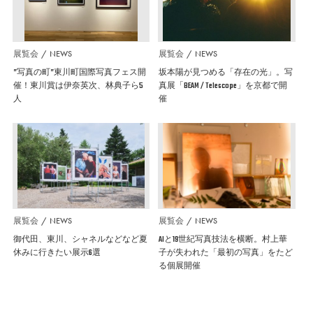
展覧会
NEWS
展覧会
NEWS
”写真の町”東川町国際写真フェス開
坂本陽が見つめる「存在の光」。写
催！東川賞は伊奈英次、林典子ら5
真展「BEAM / Telescope」を京都で開
人
催
展覧会
NEWS
展覧会
NEWS
御代田、東川、シャネルなどなど夏
AIと19世紀写真技法を横断。村上華
休みに行きたい展示6選
子が失われた「最初の写真」をたど
る個展開催