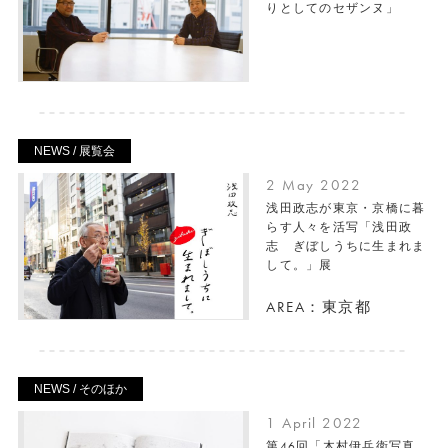
りとしてのセザンヌ」
NEWS / 展覧会
2 May 2022
浅田政志が東京・京橋に暮
らす人々を活写「浅田政
志 ぎぼしうちに生まれま
して。」展
AREA：東京都
NEWS / そのほか
1 April 2022
第46回「木村伊兵衛写真