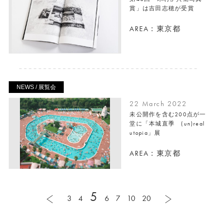
賞」は吉田志穂が受賞
AREA：東京都
NEWS / 展覧会
22 March 2022
未公開作を含む200点が一
堂に「本城直季 (un)real
utopia」展
AREA：東京都
5
3
4
6
7
10
20