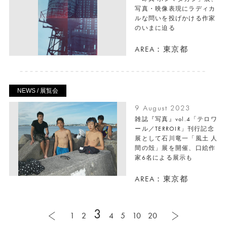
写真・映像表現にラディカ
ルな問いを投げかける作家
のいまに迫る
AREA：東京都
NEWS / 展覧会
9 August 2023
雑誌『写真』vol.4「テロワ
ール／TERROIR」刊行記念
展として石川竜一「風土 人
間の殻」展を開催、口絵作
家6名による展示も
AREA：東京都
3
1
2
4
5
10
20