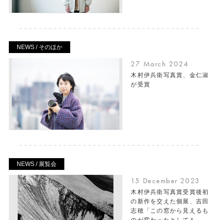
NEWS / そのほか
27 March 2024
木村伊兵衛写真賞、金仁淑
が受賞
NEWS / 展覧会
15 December 2023
木村伊兵衛写真賞受賞後初
の新作を交えた個展、吉田
志穂「この窓から見えるも
のが変わったとしても」