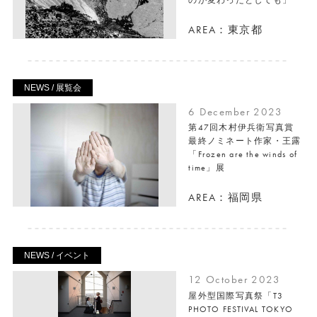
AREA：東京都
NEWS / 展覧会
6 December 2023
第47回木村伊兵衛写真賞
最終ノミネート作家・王露
「Frozen are the winds of
time」展
AREA：福岡県
NEWS / イベント
12 October 2023
屋外型国際写真祭「T3
PHOTO FESTIVAL TOKYO