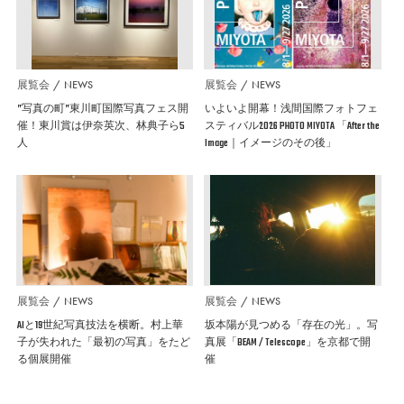
展覧会
NEWS
展覧会
NEWS
”写真の町”東川町国際写真フェス開
いよいよ開幕！浅間国際フォトフェ
催！東川賞は伊奈英次、林典子ら5
スティバル2026 PHOTO MIYOTA 「After the
人
Image｜イメージのその後」
展覧会
NEWS
展覧会
NEWS
AIと19世紀写真技法を横断。村上華
坂本陽が見つめる「存在の光」。写
子が失われた「最初の写真」をたど
真展「BEAM / Telescope」を京都で開
る個展開催
催