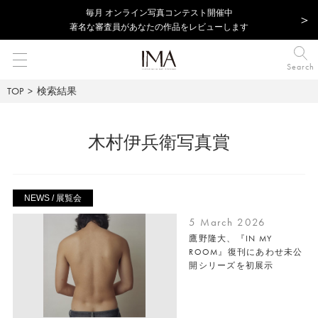
毎⽉ オンライン写真コンテスト開催中
著名な審査員があなたの作品をレビューします
Search
TOP
検索結果
木村伊兵衛写真賞
NEWS / 展覧会
5 March 2026
鷹野隆大、『IN MY
ROOM』復刊にあわせ未公
開シリーズを初展示