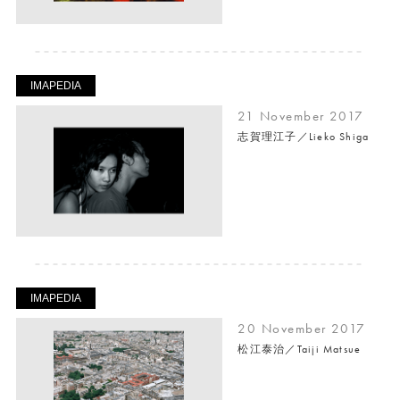
IMAPEDIA
21 November 2017
志賀理江子／Lieko Shiga
IMAPEDIA
20 November 2017
松江泰治／Taiji Matsue