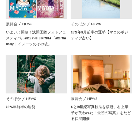
展覧会
NEWS
そのほか
NEWS
いよいよ開幕！浅間国際フォトフェ
2026年8月前半の運勢【マコのポジ
スティバル2026 PHOTO MIYOTA 「After the
ティブ占い】
Image｜イメージのその後」
そのほか
NEWS
展覧会
NEWS
2024年前半の運勢
AIと19世紀写真技法を横断。村上華
子が失われた「最初の写真」をたど
る個展開催