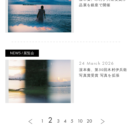
品展を銀座で開催
NEWS / 展覧会
24 March 2026
濵本奏、第50回木村伊兵衛
写真賞受賞 写真を拡張
2
1
3
4
5
10
20