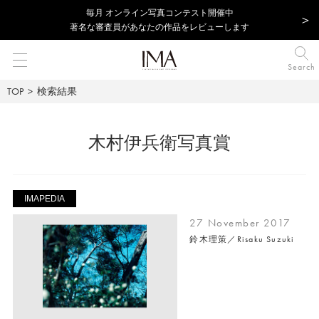
毎⽉ オンライン写真コンテスト開催中
著名な審査員があなたの作品をレビューします
Search
TOP
検索結果
木村伊兵衛写真賞
IMAPEDIA
27 November 2017
鈴木理策／Risaku Suzuki